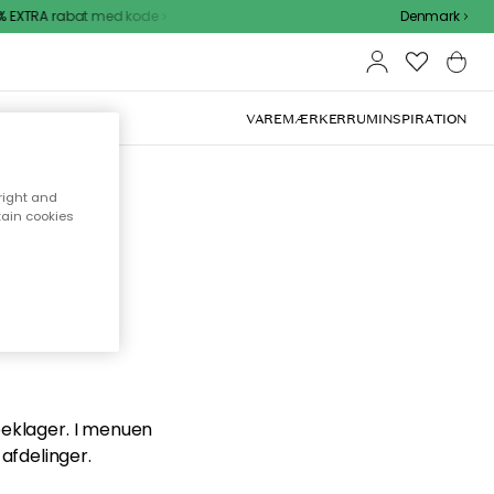
 EXTRA rabat med kode
Denmark
VAREMÆRKER
RUM
INSPIRATION
right and
tain cookies
en du
 beklager. I menuen
afdelinger.