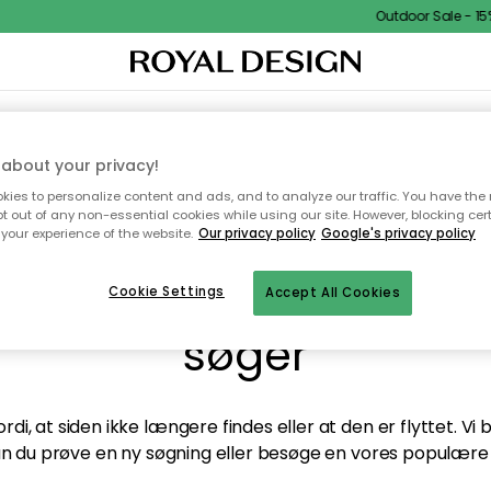
Outdoor Sale - 15%
TEKSTIL & TÆPPER
KØKKENET
OPBEVARING
HAVEMØBLER
about your privacy!
ies to personalize content and ads, and to analyze our traffic. You have the 
pt out of any non-essential cookies while using our site. However, blocking cer
your experience of the website.
Our privacy policy
Google's privacy policy
andt desværre ikke sid
Cookie Settings
Accept All Cookies
søger
di, at siden ikke længere findes eller at den er flyttet. Vi
n du prøve en ny søgning eller besøge en vores populære 