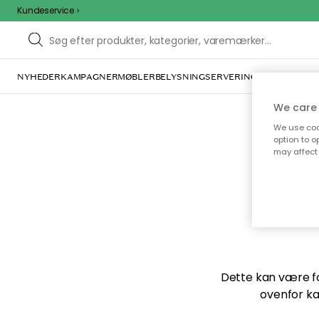
Kundeservice
NYHEDER
KAMPAGNER
MØBLER
BELYSNING
SERVERING
INDRETNING
We care 
We use cook
option to o
may affect 
Vi f
Dette kan være for
ovenfor ka