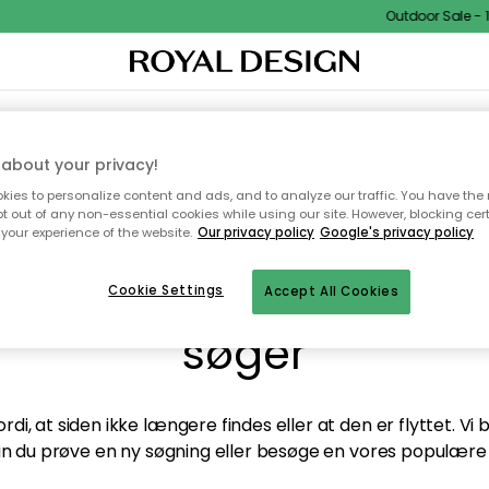
Outdoor Sale - 1
TEKSTIL & TÆPPER
KØKKENET
OPBEVARING
HAVEMØBLER
about your privacy!
ies to personalize content and ads, and to analyze our traffic. You have the 
pt out of any non-essential cookies while using our site. However, blocking cer
your experience of the website.
Our privacy policy
Google's privacy policy
andt desværre ikke sid
Cookie Settings
Accept All Cookies
søger
di, at siden ikke længere findes eller at den er flyttet. Vi
n du prøve en ny søgning eller besøge en vores populære 