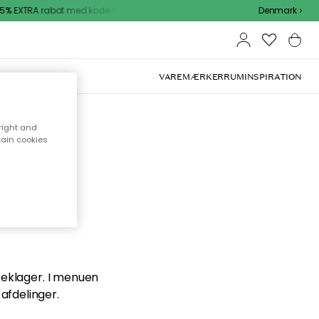
5% EXTRA rabat med kode
Denmark
VAREMÆRKER
RUM
INSPIRATION
right and
tain cookies
en du
 beklager. I menuen
afdelinger.