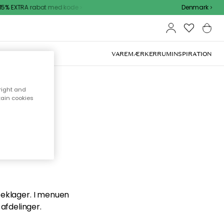
5% EXTRA rabat med kode
Denmark
VAREMÆRKER
RUM
INSPIRATION
right and
tain cookies
en du
 beklager. I menuen
afdelinger.