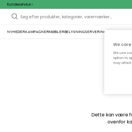
Kundeservice
NYHEDER
KAMPAGNER
MØBLER
BELYSNING
SERVERING
INDRETNING
We care 
We use cook
option to o
may affect 
Vi f
Dette kan være for
ovenfor ka