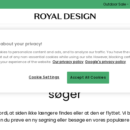
Outdoor Sale - 1
TEKSTIL & TÆPPER
KØKKENET
OPBEVARING
HAVEMØBLER
about your privacy!
ies to personalize content and ads, and to analyze our traffic. You have the 
pt out of any non-essential cookies while using our site. However, blocking cer
your experience of the website.
Our privacy policy
Google's privacy policy
andt desværre ikke sid
Cookie Settings
Accept All Cookies
søger
di, at siden ikke længere findes eller at den er flyttet. Vi
n du prøve en ny søgning eller besøge en vores populære 