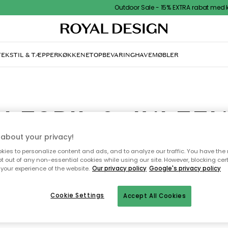
Outdoor Sale - 15% EXTRA rabat med kode
TEKSTIL & TÆPPER
KØKKENET
OPBEVARING
HAVEMØBLER
LESPIL & JULEE
about your privacy!
pil og juleengle hører til julens mest stemningsfulde dekorationer. Med glitren
ies to personalize content and ads, and to analyze our traffic. You have the 
oner og smukke detaljer spreder de en magisk følelse, der gør december en
pt out of any non-essential cookies while using our site. However, blocking cer
speciel. Her finder du vores håndplukkede sortiment fra populære mærker.
your experience of the website.
Our privacy policy
Google's privacy policy
Cookie Settings
Accept All Cookies