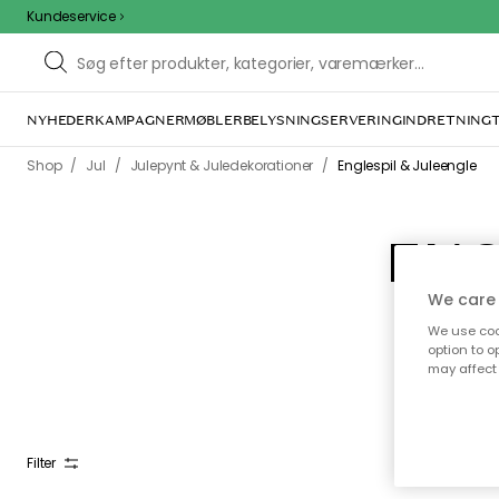
Kundeservice
NYHEDER
KAMPAGNER
MØBLER
BELYSNING
SERVERING
INDRETNING
/
/
/
Shop
Jul
Julepynt & Juledekorationer
Englespil & Juleengle
ENG
We care 
Engles
We use cook
bløde t
option to o
may affect 
Filter