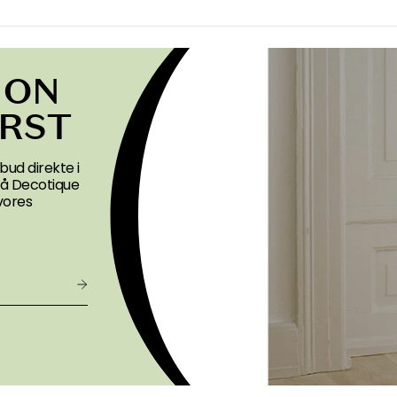
ION
ØRST
bud direkte i
 på Decotique
vores