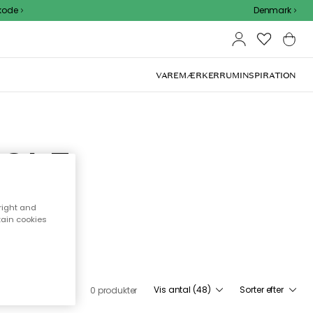
Denmark
VAREMÆRKER
RUM
INSPIRATION
NGLE
de lys,
right and
dnu mere
tain cookies
Vis antal (48)
Sorter efter
0 produkter