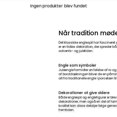
Ingen produkter blev fundet
Når tradition mød
Det klassiske englespil har fascineret
er en tidløs dekoration, der spreder bå
advents- og juletiden.
Engle som symboler
Juleengle formidler en følelse af ro o
af borddækningen bliver de en påmin
alt fra traditionelle engle i porcelæn 
Dekorationer at give videre
Både englespil og englefigurer er blevet
dekorationer, men også en del af fami
kvalitet kan disse detaljer følge gene
fremtiden.