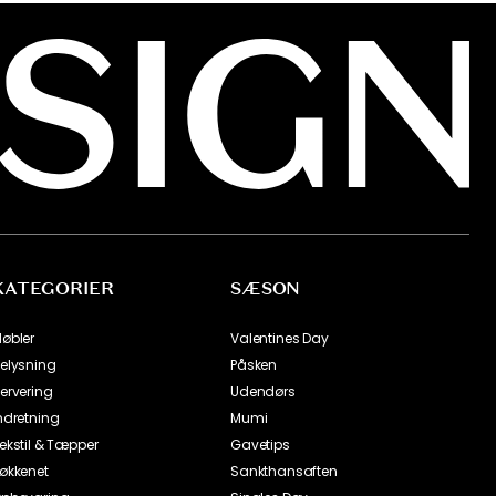
KATEGORIER
SÆSON
øbler
Valentines Day
elysning
Påsken
ervering
Udendørs
ndretning
Mumi
ekstil & Tæpper
Gavetips
økkenet
Sankthansaften