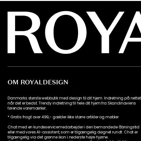
OM ROYALDESIGN
Danmarks største webbutik med design til dit hjem. Indretning på nettet
når det er bedst. Trendy indretning til hele dit hjem fra Skandinaviens
førende varemærker.
* Gratis fragt over 499,- gælder ikke større artikler og møbler
Chat med en kundeservicemedarbejder i den bemandede åbningstid
eller med vores AI-assistent, som er tilgængelig døgnet rundt. Chat er
tilgængelig via det grønne ikon i nederste højre hjørne.