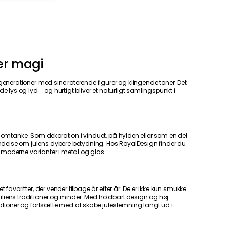
er magi
 generationer med sine roterende figurer og klingende toner. Det
de lys og lyd – og hurtigt bliver et naturligt samlingspunkt i
g omtanke. Som dekoration i vinduet, på hylden eller som en del
delse om julens dybere betydning. Hos RoyalDesign finder du
til moderne varianter i metal og glas.
 favoritter, der vender tilbage år efter år. De er ikke kun smukke
liens traditioner og minder. Med holdbart design og høj
rationer og fortsætte med at skabe julestemning langt ud i