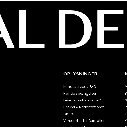
OPLYSNINGER
Kundeservice / FAQ
M
Handelsbetingelser
B
Leveringsinformation*
S
Returer & Reklamationer
I
Om os
T
Virksomhedsinformation
K