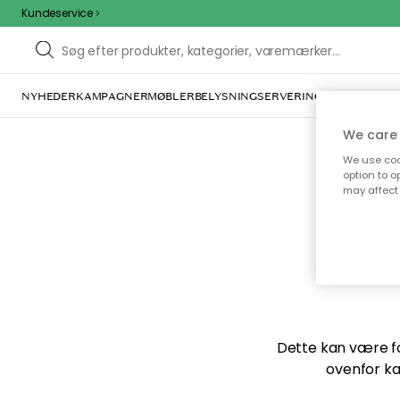
Kundeservice
NYHEDER
KAMPAGNER
MØBLER
BELYSNING
SERVERING
INDRETNING
We care 
We use cook
option to o
may affect 
Vi f
Dette kan være for
ovenfor ka