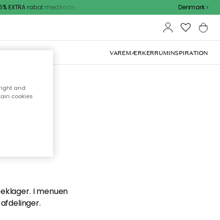
% EXTRA rabat med kode
Denmark
VAREMÆRKER
RUM
INSPIRATION
right and
tain cookies
en du
 beklager. I menuen
afdelinger.