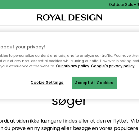
Outdoor Sale - 15
TEKSTIL & TÆPPER
KØKKENET
OPBEVARING
HAVEMØBLER
about your privacy!
ies to personalize content and ads, and to analyze our traffic. You have the 
pt out of any non-essential cookies while using our site. However, blocking cer
your experience of the website.
Our privacy policy
Google's privacy policy
andt desværre ikke sid
Cookie Settings
Accept All Cookies
søger
di, at siden ikke længere findes eller at den er flyttet. Vi
n du prøve en ny søgning eller besøge en vores populære 