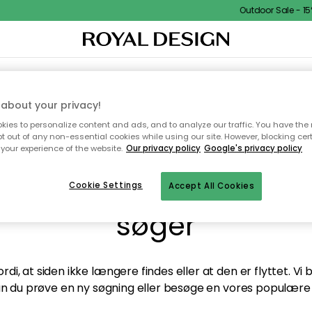
Outdoor Sale - 15%
TEKSTIL & TÆPPER
KØKKENET
OPBEVARING
HAVEMØBLER
about your privacy!
ies to personalize content and ads, and to analyze our traffic. You have the 
pt out of any non-essential cookies while using our site. However, blocking cer
your experience of the website.
Our privacy policy
Google's privacy policy
andt desværre ikke sid
Cookie Settings
Accept All Cookies
søger
di, at siden ikke længere findes eller at den er flyttet. Vi
n du prøve en ny søgning eller besøge en vores populære 