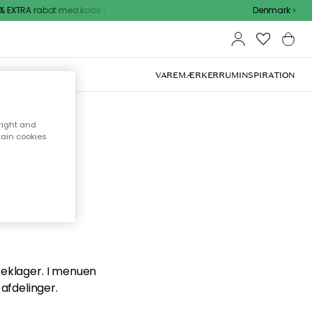
 EXTRA rabat med kode
Denmark
VAREMÆRKER
RUM
INSPIRATION
right and
tain cookies
en du
 beklager. I menuen
afdelinger.