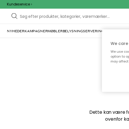
Kundeservice
NYHEDER
KAMPAGNER
MØBLER
BELYSNING
SERVERING
INDRETNING
We care 
We use cook
option to o
may affect 
Vi f
Dette kan være for
ovenfor ka