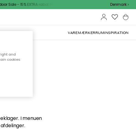
r Sale - 15% EXTRA rabat med kode
Denmark
VAREMÆRKER
RUM
INSPIRATION
right and
tain cookies
en du
 beklager. I menuen
afdelinger.