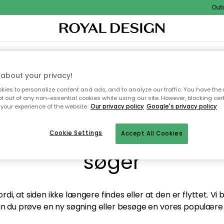
Outdoo
TEKSTIL & TÆPPER
KØKKENET
OPBEVARING
HAVEMØBLER
about your privacy!
ies to personalize content and ads, and to analyze our traffic. You have the 
pt out of any non-essential cookies while using our site. However, blocking cer
your experience of the website.
Our privacy policy
Google's privacy policy
andt desværre ikke sid
Cookie Settings
Accept All Cookies
søger
di, at siden ikke længere findes eller at den er flyttet. Vi
n du prøve en ny søgning eller besøge en vores populære 