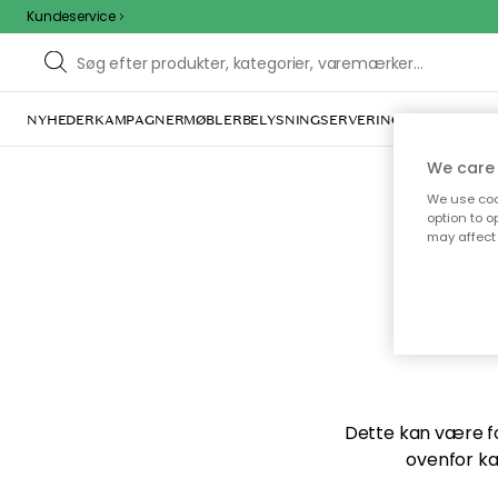
Kundeservice
NYHEDER
KAMPAGNER
MØBLER
BELYSNING
SERVERING
INDRETNING
We care 
We use cook
option to o
may affect 
Vi f
Dette kan være for
ovenfor ka