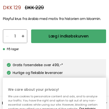
DKK 129
DKK 229
Playful krus fra Arabia med motiv fra historien om Moomin.
Læg i indkøbskurven
På lager
Gratis forsendelse over 499,-*
Hurtige og fleksible leverancer
Nem checkout med MobilePay
We care about your privacy!
We use cookies to personalize content and ads, and to analyze
our traffic. You have the right and option to opt out of any non-
Beskrivelse
essential cookies while using our site. However, blocking certain
cookies may affect your experience of the website.
Our privacy