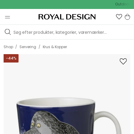
Outdoor Sale -
/
/
Shop
Servering
Krus & Kopper
-
44
%