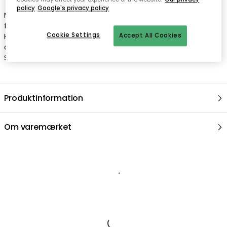
policy
Google's privacy policy
Mumin krus fra Arabia. Dette er et legende krus med motiver
fra Tove Janssons historier om Moomintroll og hans venner.
Cookie Settings
Kruset gør drikken lidt mere sjov, og det er en perfekt gave til
Accept All Cookies
den nye forælder eller til Moomin Lover. Designet af TOVE
SLOTTE.
Produktinformation
Om varemærket
Anbefalede produkter