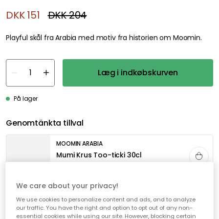
DKK 151
DKK 204
Playful skål fra Arabia med motiv fra historien om Moomin.
Læg i indkøbskurven
På lager
Genomtänkta tillval
MOOMIN ARABIA
Mumi Krus Too-ticki 30cl
DKK 125
We care about your privacy!
We use cookies to personalize content and ads, and to analyze
Gratis forsendelse over 499,-*
our traffic. You have the right and option to opt out of any non-
essential cookies while using our site. However, blocking certain
Hurtige og fleksible leverancer