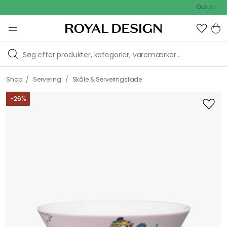
Outdoor Sale -
/
/
Shop
Servering
Skåle & Serveringsfade
-
26
%