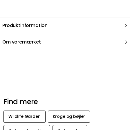
Find mere
Wildlife Garden
Kroge og bøjler
Opbevaring af tøj
Opbevaring