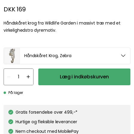
DKK 169
Håndskåret krog fra Wildlife Garden i massivt træ med et
virkelighedstro dyremotiv.
Håndskåret Krog, Zebra
Læg i indkøbskurven
We care about your privacy!
We use cookies to personalize content and ads, and to analyze
På lager
our traffic. You have the right and option to opt out of any non-
essential cookies while using our site. However, blocking certain
cookies may affect your experience of the website.
Our privacy
Gratis forsendelse over 499,-*
policy
Google's privacy policy
Hurtige og fleksible leverancer
Cookie Settings
Accept All Cookies
Nem checkout med MobilePay