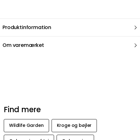
Find mere
Wildlife Garden
Kroge og bøjler
Opbevaring af tøj
Opbevaring