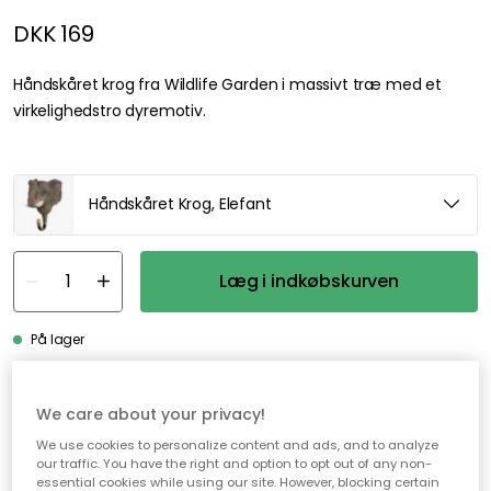
DKK 169
Håndskåret krog fra Wildlife Garden i massivt træ med et
virkelighedstro dyremotiv.
Håndskåret Krog, Elefant
Læg i indkøbskurven
På lager
Gratis forsendelse over 499,-*
We care about your privacy!
Hurtige og fleksible leverancer
We use cookies to personalize content and ads, and to analyze
our traffic. You have the right and option to opt out of any non-
Nem checkout med MobilePay
essential cookies while using our site. However, blocking certain