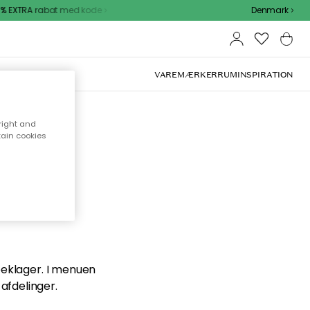
 EXTRA rabat med kode
Denmark
VAREMÆRKER
RUM
INSPIRATION
right and
tain cookies
en du
 beklager. I menuen
afdelinger.