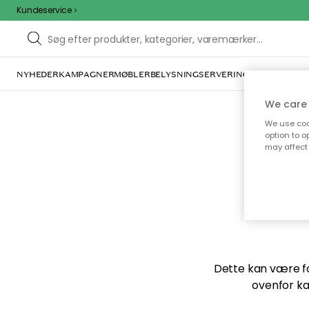
Kundeservice
NYHEDER
KAMPAGNER
MØBLER
BELYSNING
SERVERING
INDRETNING
We care 
We use cook
option to o
may affect 
Vi f
Dette kan være for
ovenfor ka