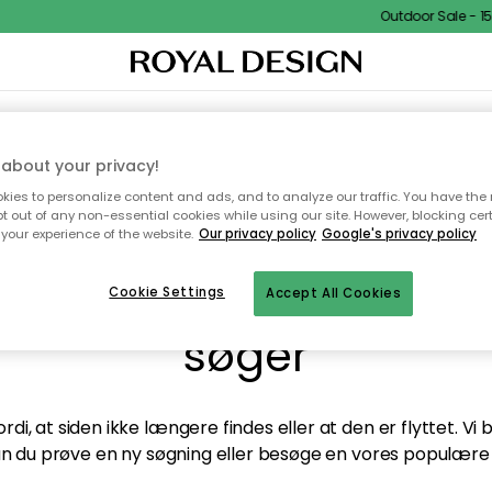
Outdoor Sale - 15%
TEKSTIL & TÆPPER
KØKKENET
OPBEVARING
HAVEMØBLER
about your privacy!
ies to personalize content and ads, and to analyze our traffic. You have the 
pt out of any non-essential cookies while using our site. However, blocking cer
your experience of the website.
Our privacy policy
Google's privacy policy
andt desværre ikke sid
Cookie Settings
Accept All Cookies
søger
di, at siden ikke længere findes eller at den er flyttet. Vi
n du prøve en ny søgning eller besøge en vores populære 