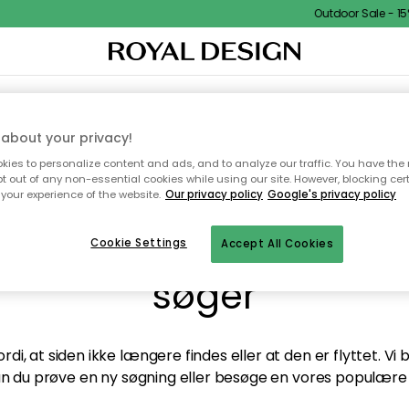
Outdoor Sale - 15%
TEKSTIL & TÆPPER
KØKKENET
OPBEVARING
HAVEMØBLER
about your privacy!
ies to personalize content and ads, and to analyze our traffic. You have the 
pt out of any non-essential cookies while using our site. However, blocking cer
your experience of the website.
Our privacy policy
Google's privacy policy
andt desværre ikke sid
Cookie Settings
Accept All Cookies
søger
di, at siden ikke længere findes eller at den er flyttet. Vi
n du prøve en ny søgning eller besøge en vores populære 