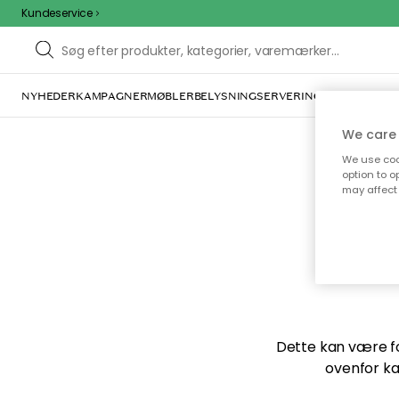
Kundeservice
NYHEDER
KAMPAGNER
MØBLER
BELYSNING
SERVERING
INDRETNING
We care 
We use cook
option to o
may affect 
Vi f
Dette kan være for
ovenfor ka