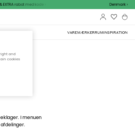
 EXTRA rabat med kode
Denmark
VAREMÆRKER
RUM
INSPIRATION
right and
tain cookies
en du
 beklager. I menuen
afdelinger.