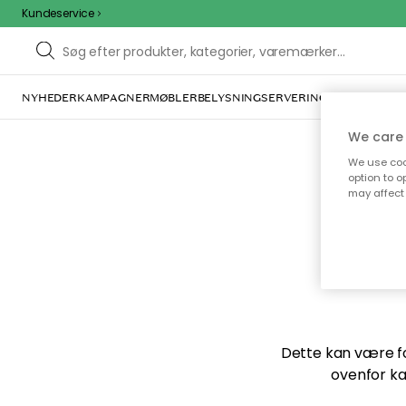
Kundeservice
NYHEDER
KAMPAGNER
MØBLER
BELYSNING
SERVERING
INDRETNING
We care 
We use cook
option to o
may affect 
Vi f
Dette kan være for
ovenfor ka