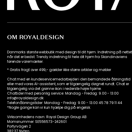
FÅ INSPIRAT
& TILBUD F
Få inspiration, nyheder og udvalgte til
din indbakke. Lige nu tilbyder vi 20 %
og Department, når du tilmelder dig 
nyhedsbrev.
Jeg accepterer Royal Designs
privatlivspolitik