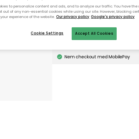
ies to personalize content and ads, and to analyze our traffic. You have the 
pt out of any non-essential cookies while using our site. However, blocking cer
På lager
your experience of the website.
Our privacy policy
Google's privacy policy
Cookie Settings
Accept All Cookies
Gratis forsendelse over 499,-*
Hurtige og fleksible leverancer
Nem checkout med MobilePay