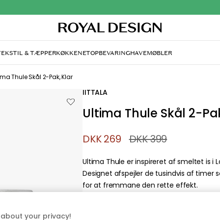
O
TEKSTIL & TÆPPER
KØKKENET
OPBEVARING
HAVEMØBLER
ima Thule Skål 2-Pak, Klar
IITTALA
Ultima Thule Skål 2-Pak
DKK 269
DKK 399
Ultima Thule er inspireret af smeltet is i 
Designet afspejler de tusindvis af time
for at fremmane den rette effekt.
about your privacy!