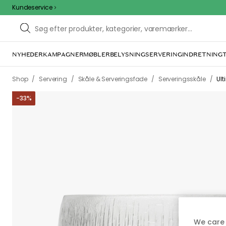
Kundeservice
NYHEDER
KAMPAGNER
MØBLER
BELYSNING
SERVERING
INDRETNING
/
/
/
/
Shop
Servering
Skåle & Serveringsfade
Serveringsskåle
Ult
-
33
%
We care 