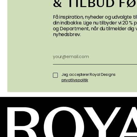
0
0
0
Find mere
Iittala
Serveringsskåle
Skåle & Server