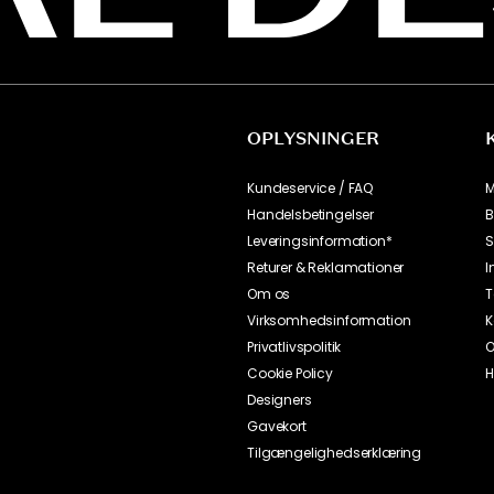
ION
ØRST
bud direkte i
 på Decotique
vores