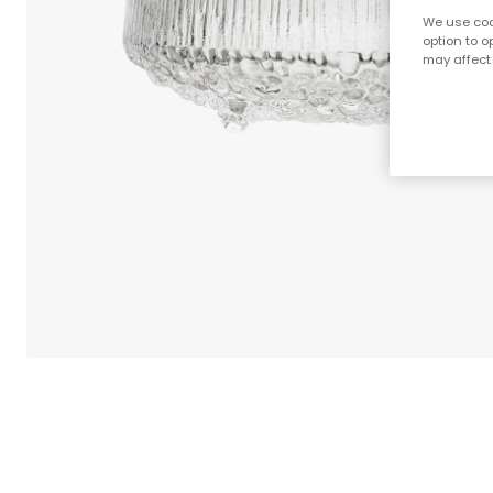
We use cook
option to o
may affect 