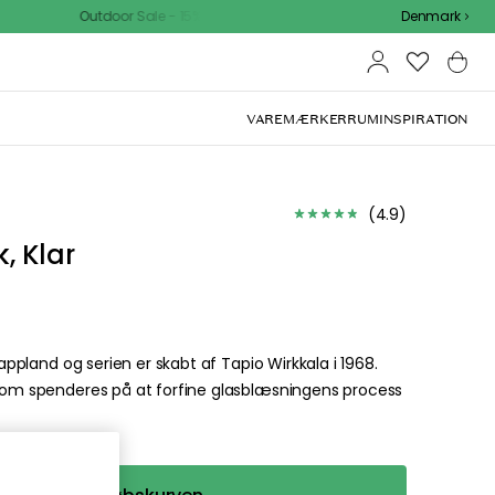
utdoor Sale - 15% EXTRA rabat med kode
Denmark
VAREMÆRKER
RUM
INSPIRATION
(
4.9
)
, Klar
Lappland og serien er skabt af Tapio Wirkkala i 1968.
r som spenderes på at forfine glasblæsningens process