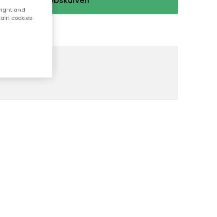
Læg i indkøbskurven
right and
tain cookies