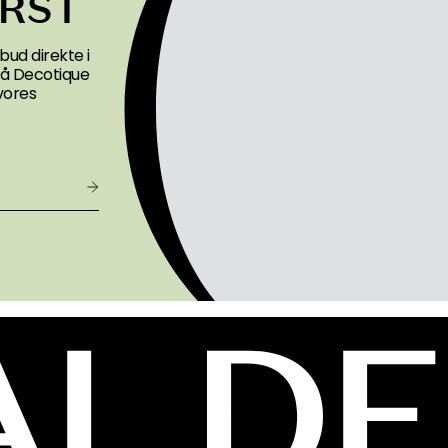
Se originalteksten
Oversat fra norsk.
Vis flere anm
ingsfade
Servering