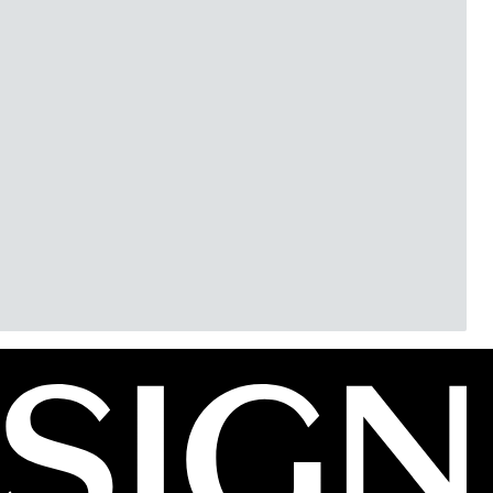
Ragnhild S
26-01-12
eldelser