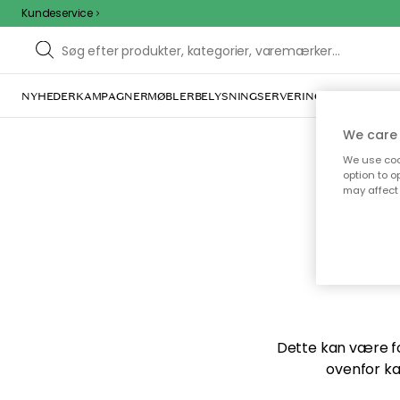
Kundeservice
NYHEDER
KAMPAGNER
MØBLER
BELYSNING
SERVERING
INDRETNING
We care 
We use cook
option to o
may affect 
Vi f
Dette kan være for
ovenfor ka