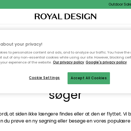
Outdoor Sale -
TEKSTIL & TÆPPER
KØKKENET
OPBEVARING
HAVEMØBLER
about your privacy!
ies to personalize content and ads, and to analyze our traffic. You have the 
pt out of any non-essential cookies while using our site. However, blocking cer
your experience of the website.
Our privacy policy
Google's privacy policy
andt desværre ikke sid
Cookie Settings
Accept All Cookies
søger
di, at siden ikke længere findes eller at den er flyttet. Vi
n du prøve en ny søgning eller besøge en vores populære 