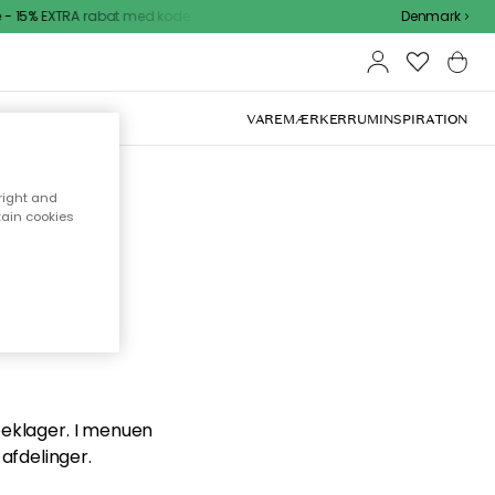
 15% EXTRA rabat med kode
Denmark
VAREMÆRKER
RUM
INSPIRATION
right and
tain cookies
en du
 beklager. I menuen
afdelinger.