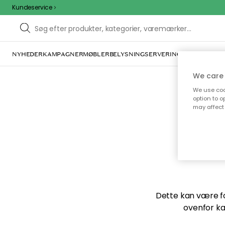
Kundeservice
NYHEDER
KAMPAGNER
MØBLER
BELYSNING
SERVERING
INDRETNING
We care 
We use cook
option to o
may affect 
Vi f
Dette kan være for
ovenfor ka