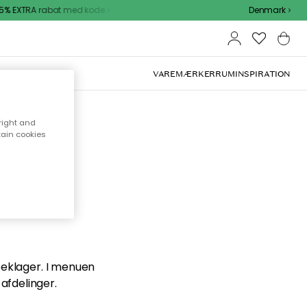
% EXTRA rabat med kode
Denmark
VAREMÆRKER
RUM
INSPIRATION
right and
tain cookies
en du
 beklager. I menuen
afdelinger.