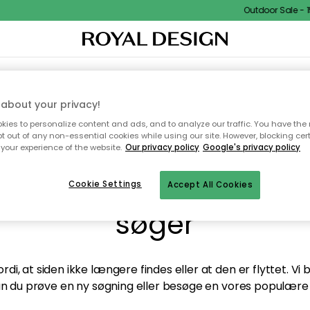
Outdoor Sale - 15
TEKSTIL & TÆPPER
KØKKENET
OPBEVARING
HAVEMØBLER
about your privacy!
ies to personalize content and ads, and to analyze our traffic. You have the 
pt out of any non-essential cookies while using our site. However, blocking cer
your experience of the website.
Our privacy policy
Google's privacy policy
andt desværre ikke sid
Cookie Settings
Accept All Cookies
søger
di, at siden ikke længere findes eller at den er flyttet. Vi
n du prøve en ny søgning eller besøge en vores populære 