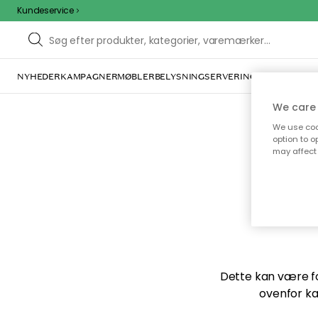
Kundeservice
NYHEDER
KAMPAGNER
MØBLER
BELYSNING
SERVERING
INDRETNING
We care 
We use cook
option to o
may affect 
Vi f
Dette kan være for
ovenfor ka