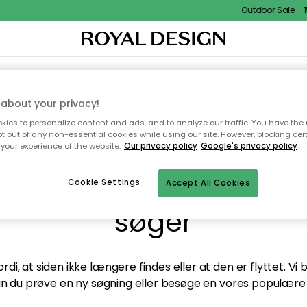
Outdoor Sale - 15
TEKSTIL & TÆPPER
KØKKENET
OPBEVARING
HAVEMØBLER
about your privacy!
ies to personalize content and ads, and to analyze our traffic. You have the 
pt out of any non-essential cookies while using our site. However, blocking cer
your experience of the website.
Our privacy policy
Google's privacy policy
andt desværre ikke sid
Cookie Settings
Accept All Cookies
søger
di, at siden ikke længere findes eller at den er flyttet. Vi
n du prøve en ny søgning eller besøge en vores populære 