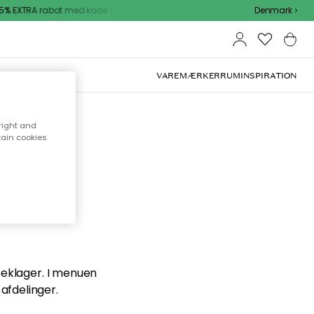
% EXTRA rabat med kode
Denmark
VAREMÆRKER
RUM
INSPIRATION
right and
tain cookies
en du
 beklager. I menuen
afdelinger.