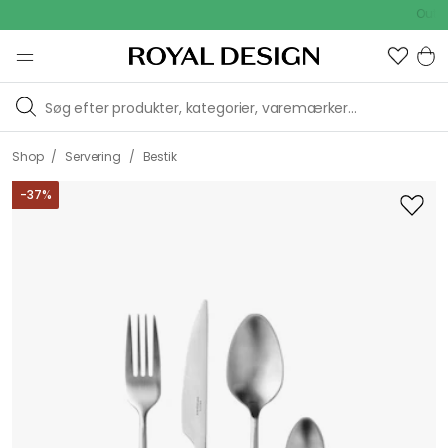
Outdoor S
/
/
Shop
Servering
Bestik
-
37
%