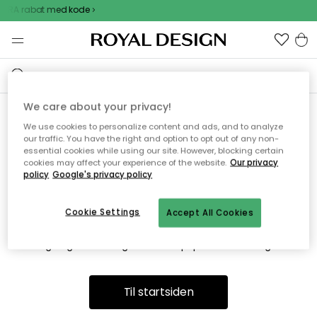
EXTRA rabat med kode
We care about your privacy!
We use cookies to personalize content and ads, and to analyze
Vi fandt desværre ikke siden
our traffic. You have the right and option to opt out of any non-
essential cookies while using our site. However, blocking certain
du søger
cookies may affect your experience of the website.
Our privacy
policy
Google's privacy policy
Cookie Settings
Accept All Cookies
Dette kan være fordi, at siden ikke længere findes eller at den
er flyttet. Vi beklager. I menuen ovenfor kan du prøve en ny
søgning eller besøge en vores populære afdelinger.
Til startsiden