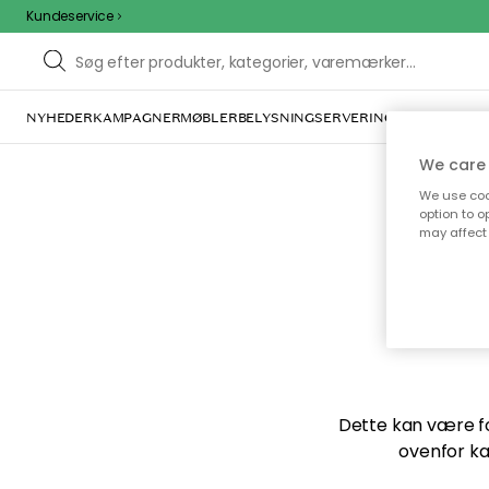
Kundeservice
NYHEDER
KAMPAGNER
MØBLER
BELYSNING
SERVERING
INDRETNING
We care 
We use cook
option to o
may affect 
Vi f
Dette kan være for
ovenfor ka