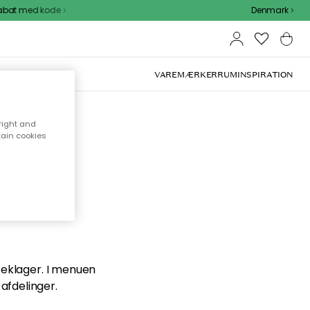
bat med kode
Denmark
VAREMÆRKER
RUM
INSPIRATION
right and
tain cookies
en du
 beklager. I menuen
afdelinger.