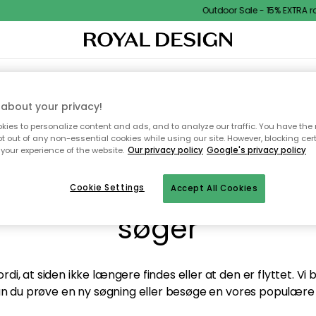
Outdoor Sale - 15% EXTRA ra
TEKSTIL & TÆPPER
KØKKENET
OPBEVARING
HAVEMØBLER
about your privacy!
ies to personalize content and ads, and to analyze our traffic. You have the 
pt out of any non-essential cookies while using our site. However, blocking cer
your experience of the website.
Our privacy policy
Google's privacy policy
andt desværre ikke sid
Cookie Settings
Accept All Cookies
søger
di, at siden ikke længere findes eller at den er flyttet. Vi
n du prøve en ny søgning eller besøge en vores populære 