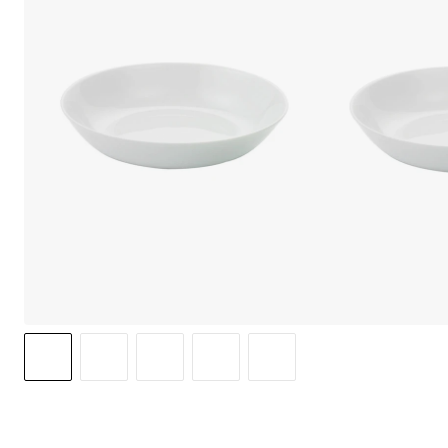
We care 
We use cook
option to o
may affect 