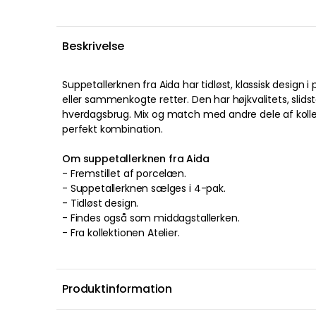
Beskrivelse
Suppetallerknen
fra
Aida
har
tidløst
,
klassisk
design
i
eller sammenkogte retter
. Den har
højkvalitets
,
slids
hverdagsbrug
.
Mix og match med andre dele af kolle
perfekt kombination
.
Om suppetallerknen fra Aida
- Fremstillet af
porcelæn
.
-
Suppetallerknen sælges i 4-pak.
-
Tidløst
design
.
-
Findes også som middagstallerken.
-
Fra kollektionen Atelier.
Produktinformation