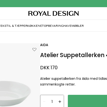
TEKSTIL & TÆPPER
KØKKENET
OPBEVARING
HAVEMØBLER
AIDA
Atelier Suppetallerken
DKK 170
Atelier suppetallerken fra Aida med tidløst
sammenkogte retter.