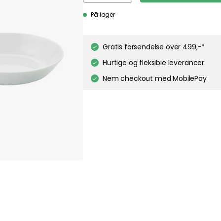
På lager
about your privacy!
ies to personalize content and ads, and to analyze our traffic. You have the 
pt out of any non-essential cookies while using our site. However, blocking cer
Gratis forsendelse over 499,-*
your experience of the website.
Our privacy policy
Google's privacy policy
Hurtige og fleksible leverancer
Cookie Settings
Accept All Cookies
Nem checkout med MobilePay