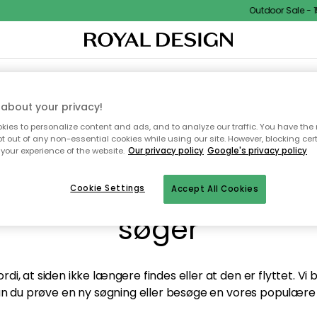
Outdoor Sale - 15
TEKSTIL & TÆPPER
KØKKENET
OPBEVARING
HAVEMØBLER
about your privacy!
ies to personalize content and ads, and to analyze our traffic. You have the 
pt out of any non-essential cookies while using our site. However, blocking cer
your experience of the website.
Our privacy policy
Google's privacy policy
andt desværre ikke sid
Cookie Settings
Accept All Cookies
søger
di, at siden ikke længere findes eller at den er flyttet. Vi
n du prøve en ny søgning eller besøge en vores populære 