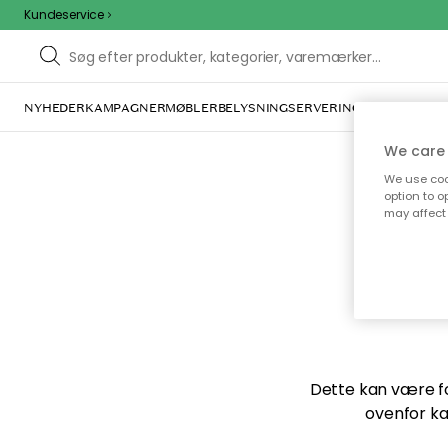
Kundeservice
NYHEDER
KAMPAGNER
MØBLER
BELYSNING
SERVERING
INDRETNING
We care 
We use cook
option to o
may affect 
Vi f
Dette kan være for
ovenfor ka