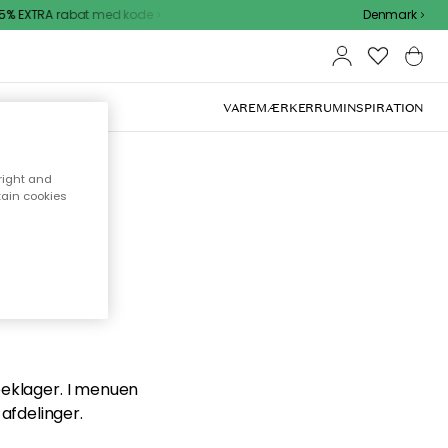
% EXTRA rabat med kode
Denmark
VAREMÆRKER
RUM
INSPIRATION
right and
tain cookies
en du
 beklager. I menuen
afdelinger.