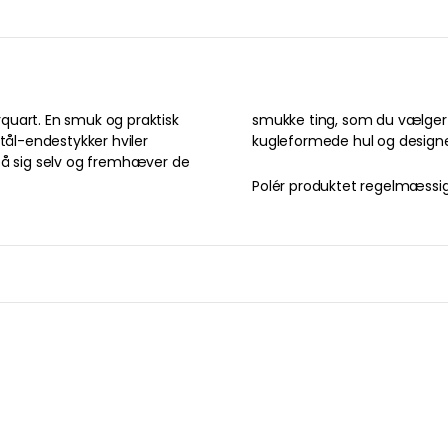
quart. En smuk og praktisk
lderne hægtes på sidernes
tål-endestykker hviler
kugleformede hul og designet
 sig selv og fremhæver de
Polér produktet regelmæssigt 