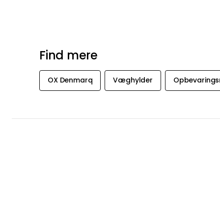
Find mere
OX Denmarq
Væghylder
Opbevarings