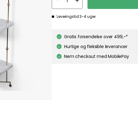
pt out of any non-essential cookies while using our site. However, blocking cer
your experience of the website.
Our privacy policy
Google's privacy policy
Leveringstid 3-4 uger
Cookie Settings
Accept All Cookies
Gratis forsendelse over 499,-*
Hurtige og fleksible leverancer
Nem checkout med MobilePay