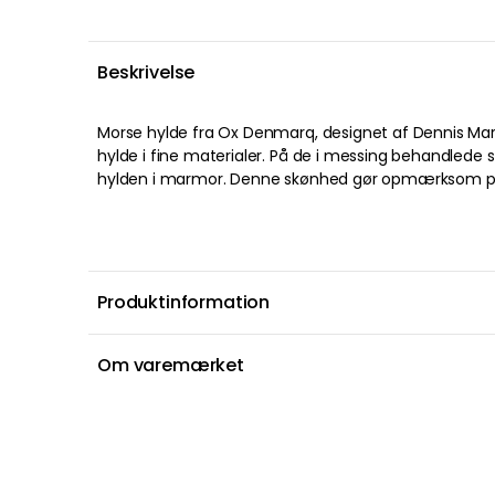
Beskrivelse
Morse hylde fra Ox Denmarq, designet af Dennis Mar
smukke ting, som du vælger at lægge på hylden. Hy
hylde i fine materialer. På de i messing behandlede s
hylden i marmor. Denne skønhed gør opmærksom på
Produktinformation
Om varemærket