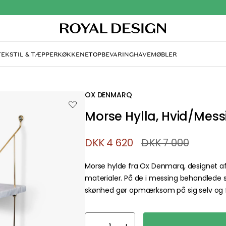
TEKSTIL & TÆPPER
KØKKENET
OPBEVARING
HAVEMØBLER
OX DENMARQ
Morse Hylla, Hvid/Mess
DKK 4 620
DKK 7 000
Morse hylde fra Ox Denmarq, designet af 
materialer. På de i messing behandlede 
skønhed gør opmærksom på sig selv og
about your privacy!
ies to personalize content and ads, and to analyze our traffic. You have the 