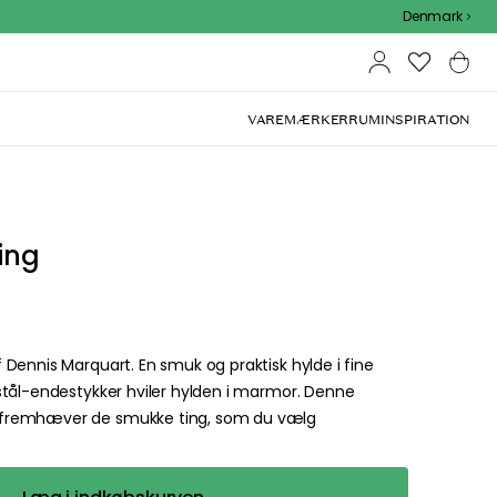
Outdoor Sale - 15% EXTRA rabat med kode
Denmark
VAREMÆRKER
RUM
INSPIRATION
ing
Dennis Marquart. En smuk og praktisk hylde i fine
stål-endestykker hviler hylden i marmor. Denne
 fremhæver de smukke ting, som du vælg
right and