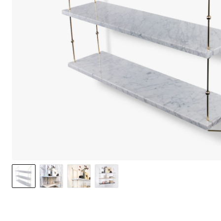
option to o
may affect 