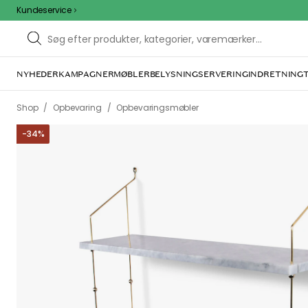
Kundeservice
NYHEDER
KAMPAGNER
MØBLER
BELYSNING
SERVERING
INDRETNING
/
/
Shop
Opbevaring
Opbevaringsmøbler
-
34
%
We care 
We use cook