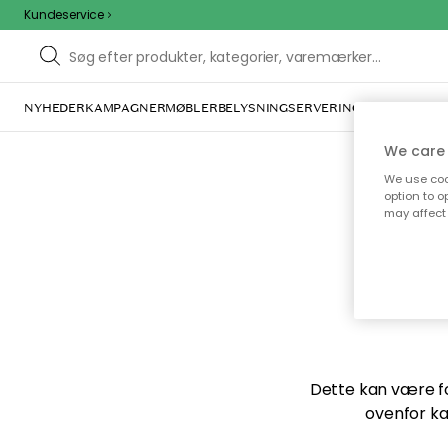
Kundeservice
NYHEDER
KAMPAGNER
MØBLER
BELYSNING
SERVERING
INDRETNING
We care 
We use cook
option to o
may affect 
Vi f
Dette kan være for
ovenfor ka