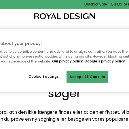
Outdoor Sale - 15% EXTRA r
TEKSTIL & TÆPPER
KØKKENET
OPBEVARING
HAVEMØBLER
about your privacy!
ies to personalize content and ads, and to analyze our traffic. You have the 
pt out of any non-essential cookies while using our site. However, blocking cer
your experience of the website.
Our privacy policy
Google's privacy policy
andt desværre ikke sid
Cookie Settings
Accept All Cookies
søger
di, at siden ikke længere findes eller at den er flyttet. Vi
n du prøve en ny søgning eller besøge en vores populære 