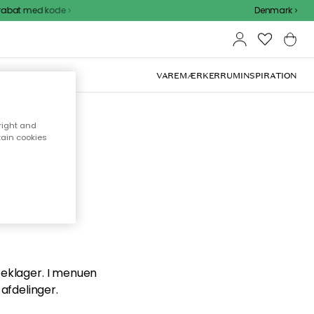
abat med kode
Denmark
VAREMÆRKER
RUM
INSPIRATION
right and
tain cookies
en du
 beklager. I menuen
afdelinger.