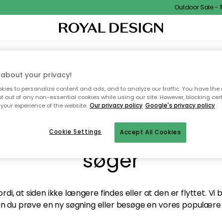
Outdoor Sale - 15
TEKSTIL & TÆPPER
KØKKENET
OPBEVARING
HAVEMØBLER
about your privacy!
ies to personalize content and ads, and to analyze our traffic. You have the 
pt out of any non-essential cookies while using our site. However, blocking cer
your experience of the website.
Our privacy policy
Google's privacy policy
andt desværre ikke sid
Cookie Settings
Accept All Cookies
søger
di, at siden ikke længere findes eller at den er flyttet. Vi
n du prøve en ny søgning eller besøge en vores populære 