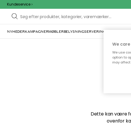
Kundeservice
NYHEDER
KAMPAGNER
MØBLER
BELYSNING
SERVERING
INDRETNING
We care 
We use cook
option to o
may affect 
Vi f
Dette kan være for
ovenfor ka