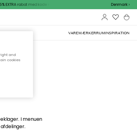
% EXTRA rabat med kode
Denmark
VAREMÆRKER
RUM
INSPIRATION
right and
tain cookies
en du
 beklager. I menuen
afdelinger.