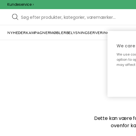
Kundeservice
NYHEDER
KAMPAGNER
MØBLER
BELYSNING
SERVERING
INDRETNING
We care 
We use cook
option to o
may affect 
Vi f
Dette kan være for
ovenfor ka