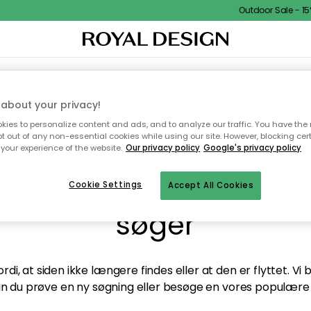
Outdoor Sale - 15%
TEKSTIL & TÆPPER
KØKKENET
OPBEVARING
HAVEMØBLER
about your privacy!
ies to personalize content and ads, and to analyze our traffic. You have the 
pt out of any non-essential cookies while using our site. However, blocking cer
your experience of the website.
Our privacy policy
Google's privacy policy
andt desværre ikke sid
Cookie Settings
Accept All Cookies
søger
di, at siden ikke længere findes eller at den er flyttet. Vi
n du prøve en ny søgning eller besøge en vores populære 