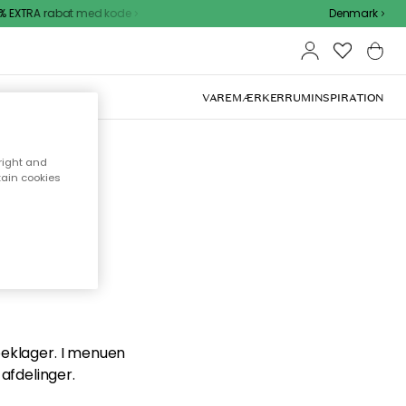
 EXTRA rabat med kode
Denmark
VAREMÆRKER
RUM
INSPIRATION
right and
tain cookies
en du
 beklager. I menuen
afdelinger.