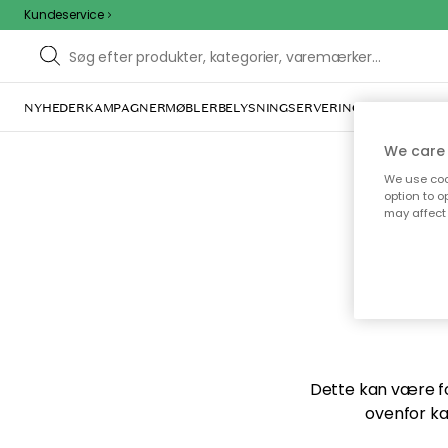
Kundeservice
NYHEDER
KAMPAGNER
MØBLER
BELYSNING
SERVERING
INDRETNING
We care 
We use cook
option to o
may affect 
Vi f
Dette kan være for
ovenfor ka