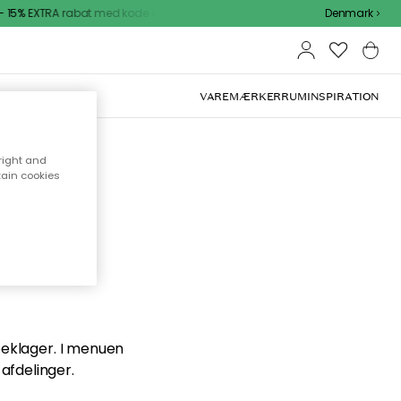
15% EXTRA rabat med kode
Denmark
VAREMÆRKER
RUM
INSPIRATION
right and
tain cookies
en du
 beklager. I menuen
afdelinger.