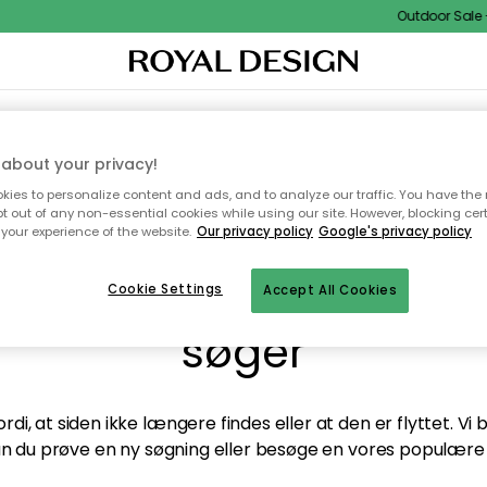
Outdoor Sale - 
TEKSTIL & TÆPPER
KØKKENET
OPBEVARING
HAVEMØBLER
about your privacy!
ies to personalize content and ads, and to analyze our traffic. You have the 
pt out of any non-essential cookies while using our site. However, blocking cer
your experience of the website.
Our privacy policy
Google's privacy policy
andt desværre ikke sid
Cookie Settings
Accept All Cookies
søger
di, at siden ikke længere findes eller at den er flyttet. Vi
n du prøve en ny søgning eller besøge en vores populære 