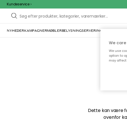
Kundeservice
NYHEDER
KAMPAGNER
MØBLER
BELYSNING
SERVERING
INDRETNING
We care 
We use cook
option to o
may affect 
Vi f
Dette kan være for
ovenfor ka