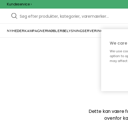
Kundeservice
NYHEDER
KAMPAGNER
MØBLER
BELYSNING
SERVERING
INDRETNING
We care 
We use cook
option to o
may affect 
Vi f
Dette kan være for
ovenfor ka