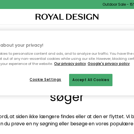
Outdoor Sale - 15%
TEKSTIL & TÆPPER
KØKKENET
OPBEVARING
HAVEMØBLER
about your privacy!
ies to personalize content and ads, and to analyze our traffic. You have the 
pt out of any non-essential cookies while using our site. However, blocking cer
your experience of the website.
Our privacy policy
Google's privacy policy
andt desværre ikke sid
Cookie Settings
Accept All Cookies
søger
di, at siden ikke længere findes eller at den er flyttet. Vi
n du prøve en ny søgning eller besøge en vores populære 