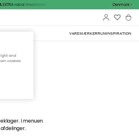
 EXTRA rabat med kode
Denmark
VAREMÆRKER
RUM
INSPIRATION
right and
tain cookies
en du
 beklager. I menuen
afdelinger.