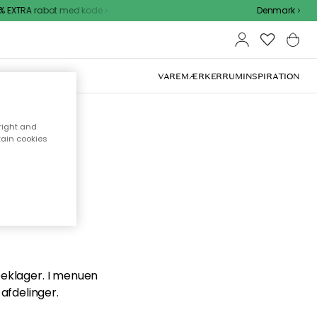
 EXTRA rabat med kode
Denmark
VAREMÆRKER
RUM
INSPIRATION
right and
tain cookies
en du
 beklager. I menuen
afdelinger.