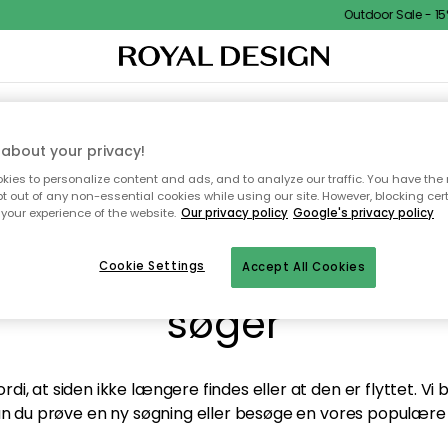
Outdoor Sale - 15%
TEKSTIL & TÆPPER
KØKKENET
OPBEVARING
HAVEMØBLER
about your privacy!
ies to personalize content and ads, and to analyze our traffic. You have the 
pt out of any non-essential cookies while using our site. However, blocking cer
your experience of the website.
Our privacy policy
Google's privacy policy
andt desværre ikke sid
Cookie Settings
Accept All Cookies
søger
di, at siden ikke længere findes eller at den er flyttet. Vi
n du prøve en ny søgning eller besøge en vores populære 