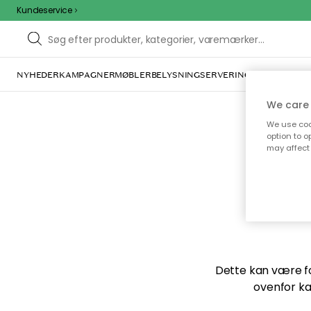
Kundeservice
NYHEDER
KAMPAGNER
MØBLER
BELYSNING
SERVERING
INDRETNING
We care 
We use cook
option to o
may affect 
Vi f
Dette kan være for
ovenfor ka