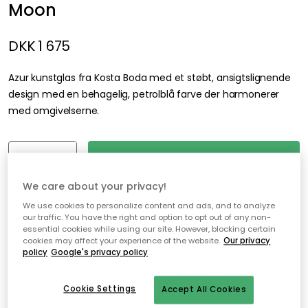
Moon
DKK 1 675
Azur kunstglas fra Kosta Boda med et støbt, ansigtslignende
design med en behagelig, petrolblå farve der harmonerer
med omgivelserne.
Læg i indkøbskurven
We care about your privacy!
Gratis levering
Kun 1 stk. tilbage på lager
We use cookies to personalize content and ads, and to analyze
our traffic. You have the right and option to opt out of any non-
essential cookies while using our site. However, blocking certain
Gratis forsendelse over 499,-*
cookies may affect your experience of the website.
Our privacy
policy
Google's privacy policy
Hurtige og fleksible leverancer
Nem checkout med MobilePay
Cookie Settings
Accept All Cookies