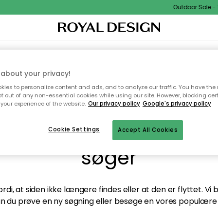
Outdoor Sale - 1
TEKSTIL & TÆPPER
KØKKENET
OPBEVARING
HAVEMØBLER
about your privacy!
ies to personalize content and ads, and to analyze our traffic. You have the 
pt out of any non-essential cookies while using our site. However, blocking cer
your experience of the website.
Our privacy policy
Google's privacy policy
andt desværre ikke sid
Cookie Settings
Accept All Cookies
søger
di, at siden ikke længere findes eller at den er flyttet. Vi
n du prøve en ny søgning eller besøge en vores populære 