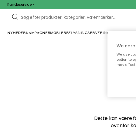
Kundeservice
NYHEDER
KAMPAGNER
MØBLER
BELYSNING
SERVERING
INDRETNING
We care 
We use cook
option to o
may affect 
Vi f
Dette kan være for
ovenfor ka