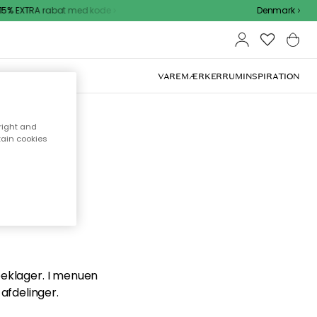
5% EXTRA rabat med kode
Denmark
VAREMÆRKER
RUM
INSPIRATION
right and
tain cookies
en du
 beklager. I menuen
afdelinger.