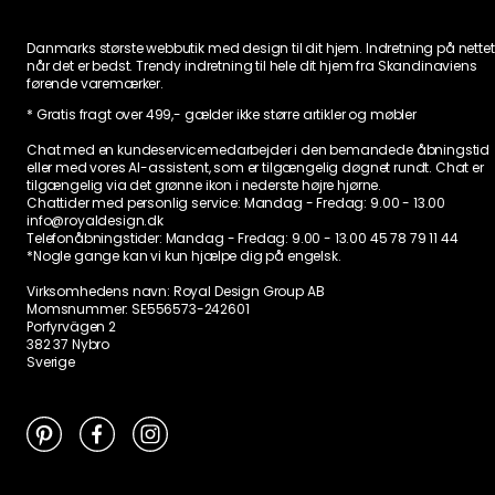
Danmarks største webbutik med design til dit hjem. Indretning på nettet
når det er bedst. Trendy indretning til hele dit hjem fra Skandinaviens
førende varemærker.
* Gratis fragt over 499,- gælder ikke større artikler og møbler
Chat med en kundeservicemedarbejder i den bemandede åbningstid
eller med vores AI-assistent, som er tilgængelig døgnet rundt. Chat er
tilgængelig via det grønne ikon i nederste højre hjørne.
Chattider med personlig service:
Mandag - Fredag: 9.00 - 13.00
info@royaldesign.dk
Telefonåbningstider: Mandag - Fredag: 9.00 - 13.00
45 78 79 11 44
*Nogle gange kan vi kun hjælpe dig på engelsk.
Virksomhedens navn: Royal Design Group AB
Momsnummer: SE556573-242601
Porfyrvägen 2
382 37 Nybro
Sverige