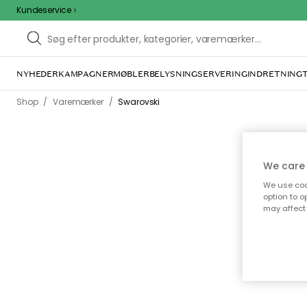
Kundeservice
NYHEDER
KAMPAGNER
MØBLER
BELYSNING
SERVERING
INDRETNING
/
/
Shop
Varemærker
Swarovski
We care 
We use cook
Sm
option to o
may affect 