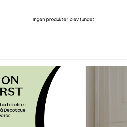
Ingen produkter blev fundet
ION
ØRST
bud direkte i
 på Decotique
vores