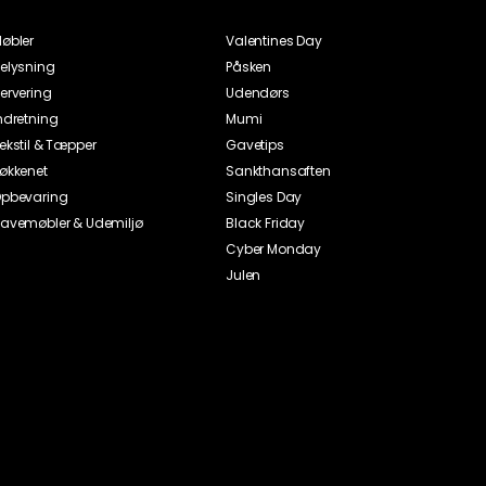
øbler
Valentines Day
elysning
Påsken
ervering
Udendørs
ndretning
Mumi
ekstil & Tæpper
Gavetips
økkenet
Sankthansaften
pbevaring
Singles Day
avemøbler & Udemiljø
Black Friday
Cyber Monday
Julen