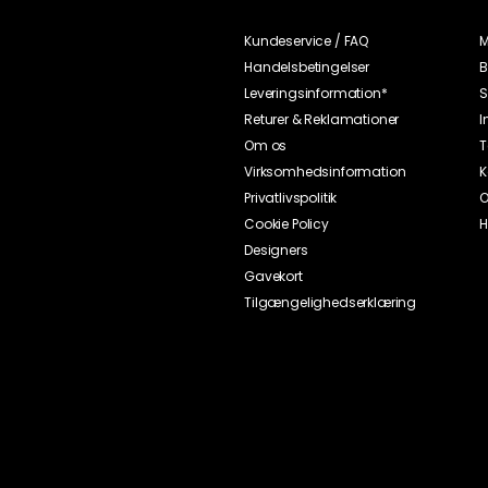
Kundeservice / FAQ
M
Handelsbetingelser
B
Leveringsinformation*
S
Returer & Reklamationer
I
Om os
T
Virksomhedsinformation
K
Privatlivspolitik
O
Cookie Policy
H
Designers
Gavekort
Tilgængelighedserklæring