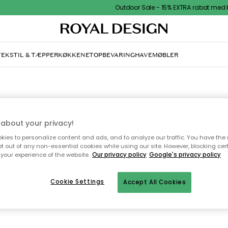
Outdoor Sale - 15% EXTRA rabat med kode
TEKSTIL & TÆPPER
KØKKENET
OPBEVARING
HAVEMØBLER
SWAROVSKI
about your privacy!
ies to personalize content and ads, and to analyze our traffic. You have the 
ykker fra det verdensberømde design- og mode virksomhed Swarovski. Rin
pt out of any non-essential cookies while using our site. However, blocking cer
halsbånd, armbånd og øreringe i bedste kvalitet og design.
your experience of the website.
Our privacy policy
Google's privacy policy
Cookie Settings
Alle varemærker
Accept All Cookies