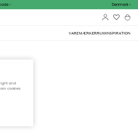
Denmark
VAREMÆRKER
RUM
INSPIRATION
right and
ge,
tain cookies