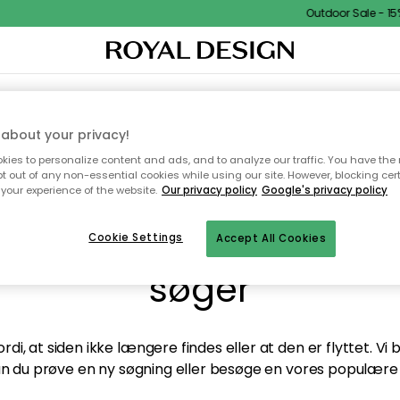
Outdoor Sale - 15%
TEKSTIL & TÆPPER
KØKKENET
OPBEVARING
HAVEMØBLER
about your privacy!
ies to personalize content and ads, and to analyze our traffic. You have the 
pt out of any non-essential cookies while using our site. However, blocking cer
your experience of the website.
Our privacy policy
Google's privacy policy
andt desværre ikke sid
Cookie Settings
Accept All Cookies
søger
di, at siden ikke længere findes eller at den er flyttet. Vi
n du prøve en ny søgning eller besøge en vores populære 