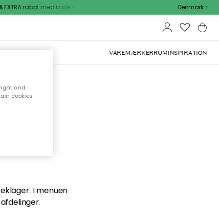
 EXTRA rabat med kode
Denmark
VAREMÆRKER
RUM
INSPIRATION
right and
tain cookies
en du
 beklager. I menuen
afdelinger.