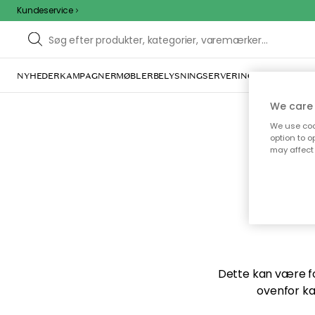
Kundeservice
NYHEDER
KAMPAGNER
MØBLER
BELYSNING
SERVERING
INDRETNING
We care 
We use cook
option to o
may affect 
Vi f
Dette kan være for
ovenfor ka