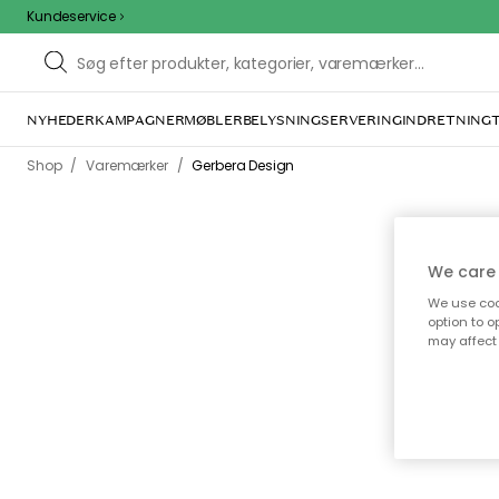
Kundeservice
NYHEDER
KAMPAGNER
MØBLER
BELYSNING
SERVERING
INDRETNING
/
/
Shop
Varemærker
Gerbera Design
We care 
We use cook
Gerber
option to o
may affect 