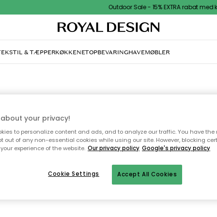
Outdoor Sale - 15% EXTRA rabat med kode
TEKSTIL & TÆPPER
KØKKENET
OPBEVARING
HAVEMØBLER
GERBERA DESIG
about your privacy!
ies to personalize content and ads, and to analyze our traffic. You have the 
a Design står for håndlavet keramik, der kombinerer middelhavets madekul
pt out of any non-essential cookies while using our site. However, blocking cer
farverigt svensk design.
your experience of the website.
Our privacy policy
Google's privacy policy
Alle varemærker
Cookie Settings
Accept All Cookies