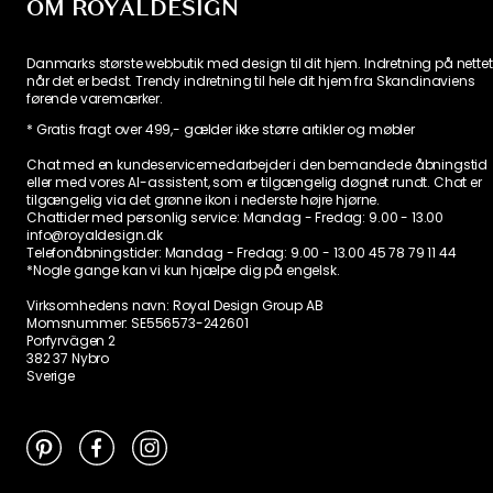
OM ROYALDESIGN
Danmarks største webbutik med design til dit hjem. Indretning på nettet
når det er bedst. Trendy indretning til hele dit hjem fra Skandinaviens
førende varemærker.
* Gratis fragt over 499,- gælder ikke større artikler og møbler
Chat med en kundeservicemedarbejder i den bemandede åbningstid
eller med vores AI-assistent, som er tilgængelig døgnet rundt. Chat er
tilgængelig via det grønne ikon i nederste højre hjørne.
Chattider med personlig service:
Mandag - Fredag: 9.00 - 13.00
info@royaldesign.dk
Telefonåbningstider: Mandag - Fredag: 9.00 - 13.00
45 78 79 11 44
*Nogle gange kan vi kun hjælpe dig på engelsk.
Virksomhedens navn: Royal Design Group AB
Momsnummer: SE556573-242601
Porfyrvägen 2
382 37 Nybro
Sverige