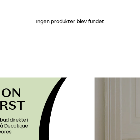
Ingen produkter blev fundet
ION
ØRST
bud direkte i
 på Decotique
vores