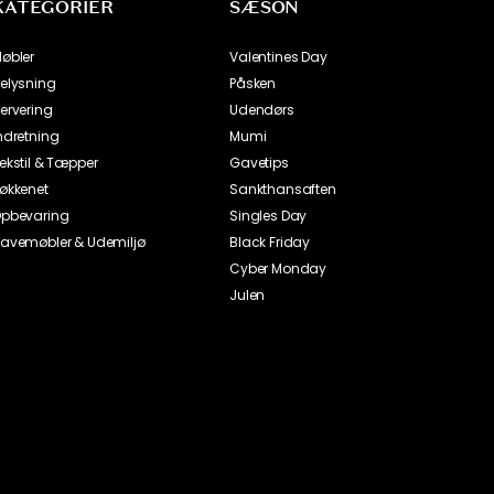
KATEGORIER
SÆSON
øbler
Valentines Day
elysning
Påsken
ervering
Udendørs
ndretning
Mumi
ekstil & Tæpper
Gavetips
økkenet
Sankthansaften
pbevaring
Singles Day
avemøbler & Udemiljø
Black Friday
Cyber Monday
Julen