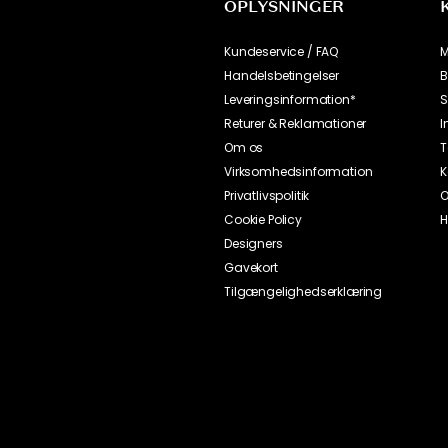
OPLYSNINGER
Kundeservice / FAQ
M
Handelsbetingelser
B
Leveringsinformation*
S
Returer & Reklamationer
I
Om os
T
Virksomhedsinformation
K
Privatlivspolitik
O
Cookie Policy
H
Designers
Gavekort
Tilgængelighedserklæring