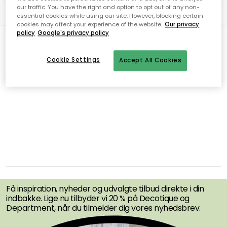
our traffic. You have the right and option to opt out of any non-
Filter
Sorter efter
essential cookies while using our site. However, blocking certain
cookies may affect your experience of the website.
Our privacy
policy
Google's privacy policy
0 produkter
Vise (48)
Cookie Settings
Accept All Cookies
Ingen produkter blev fundet
FÅ INSPIRATION &
TILBUD FØRST
Få inspiration, nyheder og udvalgte tilbud direkte i din
indbakke. Lige nu tilbyder vi 20 % på Decotique og
Department, når du tilmelder dig vores nyhedsbrev.