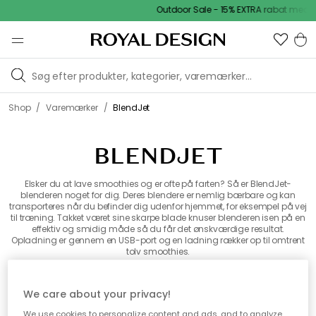
Outdoor Sale - 15% EXTRA rabat med k
/
/
Shop
Varemærker
BlendJet
BLENDJET
Elsker du at lave smoothies og er ofte på farten? Så er BlendJet-
blenderen noget for dig. Deres blendere er nemlig bærbare og kan
transporteres når du befinder dig udenfor hjemmet, for eksempel på vej
til træning. Takket været sine skarpe blade knuser blenderen isen på en
effektiv og smidig måde så du får det ønskværdige resultat.
Opladning er gennem en USB-port og en ladning rækker op til omtrent
tolv smoothies.
Alle varemærker
We care about your privacy!
We use cookies to personalize content and ads, and to analyze