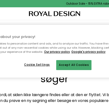
Outdoor Sale - 15% EXTRA raba
TEKSTIL & TÆPPER
KØKKENET
OPBEVARING
HAVEMØBLER
about your privacy!
ies to personalize content and ads, and to analyze our traffic. You have the 
pt out of any non-essential cookies while using our site. However, blocking cer
your experience of the website.
Our privacy policy
Google's privacy policy
andt desværre ikke sid
Cookie Settings
Accept All Cookies
søger
di, at siden ikke længere findes eller at den er flyttet. Vi
n du prøve en ny søgning eller besøge en vores populære 