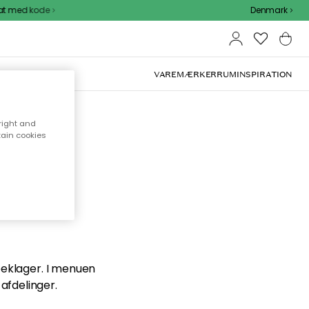
t med kode
Denmark
VAREMÆRKER
RUM
INSPIRATION
right and
tain cookies
en du
 beklager. I menuen
afdelinger.