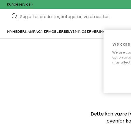
Kundeservice
NYHEDER
KAMPAGNER
MØBLER
BELYSNING
SERVERING
INDRETNING
We care 
We use cook
option to o
may affect 
Vi f
Dette kan være for
ovenfor ka