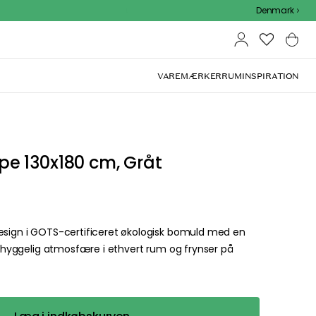
Outdoor Sale - 15% EXTRA rabat med kode
Denmark
VAREMÆRKER
RUM
INSPIRATION
e 130x180 cm, Gråt
design i GOTS-certificeret økologisk bomuld med en
en hyggelig atmosfære i ethvert rum og frynser på