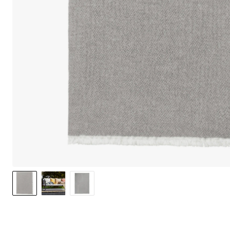
We use cook
option to o
may affect 