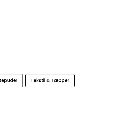
ntepuder
Tekstil & Tæpper