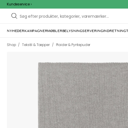
Kundeservice
NYHEDER
KAMPAGNER
MØBLER
BELYSNING
SERVERING
INDRETNING
/
/
Shop
Tekstil & Tæpper
Plaider & Pyntepuder
We care 