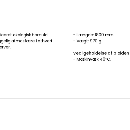
iceret økologisk bomuld
-
Længde: 1800 mm.
yggelig atmosfære i ethvert
-
Vægt: 970 g .
arver
.
Vedligeholdelse af plaiden
-
Maskinvask 40°C.