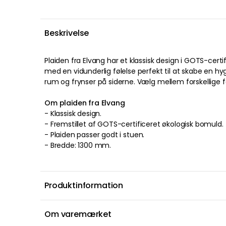
Beskrivelse
Plaiden
fra
Elvang
har et
klassisk
design
i
GOTS-certif
med en
vidunderlig
følelse
perfekt
til at skabe en h
rum
og
frynser
på siderne
.
Vælg mellem forskellige f
Om plaiden fra Elvang
-
Klassisk
design
.
- Fremstillet af
GOTS-certificeret økologisk bomuld
.
-
Plaiden passer godt i stuen.
-
Bredde: 1300 mm.
Produktinformation
Om varemærket