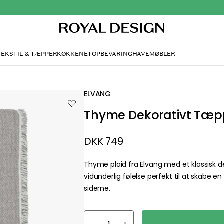
TEKSTIL & TÆPPER
KØKKENET
OPBEVARING
HAVEMØBLER
ELVANG
Thyme Dekorativt Tæpp
DKK 749
Thyme plaid fra Elvang med et klassisk 
vidunderlig følelse perfekt til at skabe 
siderne.
about your privacy!