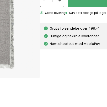
ies to personalize content and ads, and to analyze our traffic. You have the 
pt out of any non-essential cookies while using our site. However, blocking cer
your experience of the website.
Our privacy policy
Google's privacy policy
Gratis levering
Kun 4 stk. tilbage på lager
Cookie Settings
Accept All Cookies
Gratis forsendelse over 499,-*
Hurtige og fleksible leverancer
Nem checkout med MobilePay