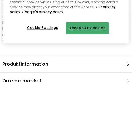
essential cookies while using our site. However, blocking certain
cookies may affect your experience of the website.
Our privacy
policy
Google's privacy policy
Skålen i farven sne tilhører den populære serie svensk nåde fra
Rörstrand. Designet er klassisk, og det smukke mønster er
blevet inspireret af hvede, der svømmer i sommervinden. Er
Cookie Settings
Accept All Cookies
rart at kombinere med andre produkter fra den svenske grace
serie for at skabe en flot bordindstilling. Indeholder 10 cl.
Produktinformation
Om varemærket
Anbefalede produkter