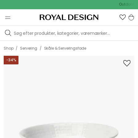
Outdoor Sale 
/
/
Shop
Servering
Skåle & Serveringsfade
-
34
%