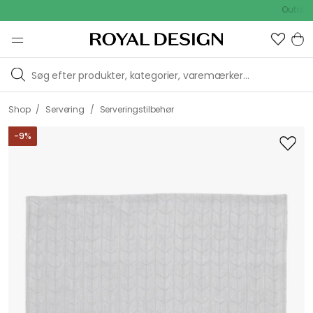
Outdoor Sa
/
/
Shop
Servering
Serveringstilbehør
-
9
%