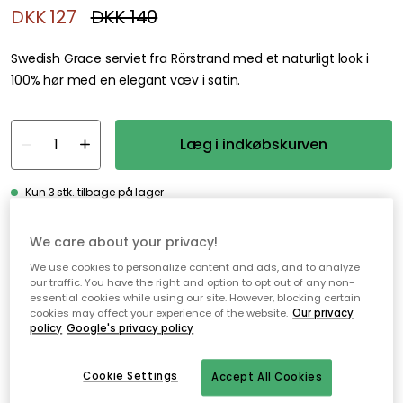
DKK 127
DKK 140
Swedish Grace serviet fra Rörstrand med et naturligt look i
100% hør med en elegant væv i satin.
Læg i indkøbskurven
Kun 3 stk. tilbage på lager
We care about your privacy!
Gratis forsendelse over 499,-*
We use cookies to personalize content and ads, and to analyze
Hurtige og fleksible leverancer
our traffic. You have the right and option to opt out of any non-
essential cookies while using our site. However, blocking certain
Nem checkout med MobilePay
cookies may affect your experience of the website.
Our privacy
policy
Google's privacy policy
Cookie Settings
Accept All Cookies
Beskrivelse