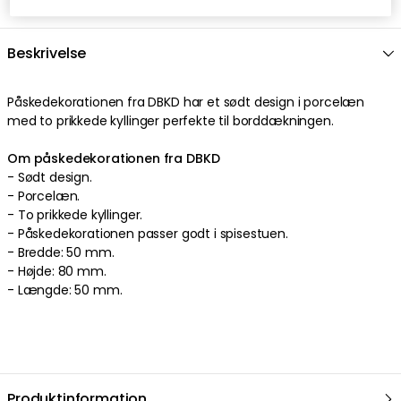
Beskrivelse
Påskedekorationen
fra
DBKD
har et
sødt
design
i
porcelæn
med to
prikkede
kyllinger
perfekte
til borddækningen
.
Om påskedekorationen fra DBKD
-
Sødt
design
.
-
Porcelæn
.
- To
prikkede
kyllinger
.
-
Påskedekorationen passer godt i spisestuen.
-
Bredde: 50 mm.
-
Højde: 80 mm.
-
Længde: 50 mm.
Produktinformation