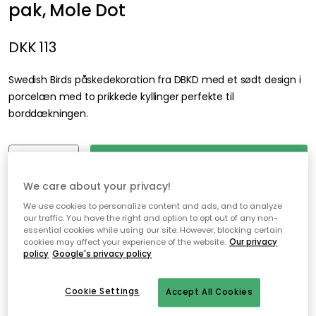
pak, Mole Dot
DKK 113
Swedish Birds påskedekoration fra DBKD med et sødt design i
porcelæn med to prikkede kyllinger perfekte til
borddækningen.
Læg i indkøbskurven
We care about your privacy!
På lager
We use cookies to personalize content and ads, and to analyze
our traffic. You have the right and option to opt out of any non-
essential cookies while using our site. However, blocking certain
cookies may affect your experience of the website.
Our privacy
Gratis forsendelse over 499,-*
policy
Google's privacy policy
Hurtige og fleksible leverancer
Nem checkout med MobilePay
Cookie Settings
Accept All Cookies