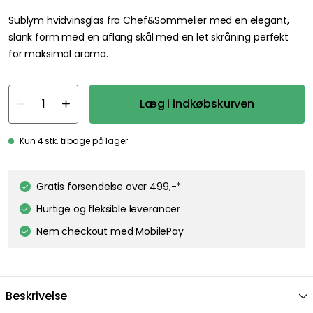
Sublym hvidvinsglas fra Chef&Sommelier med en elegant,
slank form med en aflang skål med en let skråning perfekt
for maksimal aroma.
Læg i indkøbskurven
Kun 4 stk. tilbage på lager
Gratis forsendelse over 499,-*
We care about your privacy!
Hurtige og fleksible leverancer
We use cookies to personalize content and ads, and to analyze
Nem checkout med MobilePay
our traffic. You have the right and option to opt out of any non-
essential cookies while using our site. However, blocking certain
cookies may affect your experience of the website.
Our privacy
policy
Google's privacy policy
Beskrivelse
Cookie Settings
Accept All Cookies