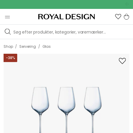
Outdoor
/
/
Shop
Servering
Glas
-
38
%