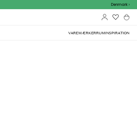
Outdoor Sale - 15% EXTRA rabat med kode
Denmark
VAREMÆRKER
RUM
INSPIRATION
(
5
)
m Abe, Blå
Læg i indkøbskurven