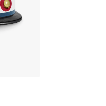
Gratis forsendelse over 499,-*
Hurtige og fleksible leverancer
Nem checkout med MobilePay