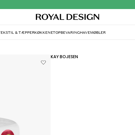
TEKSTIL & TÆPPER
KØKKENET
OPBEVARING
HAVEMØBLER
KAY BOJESEN
Studenterhue til Mediu
DKK 200
Kun 1 stk. tilbage på lager