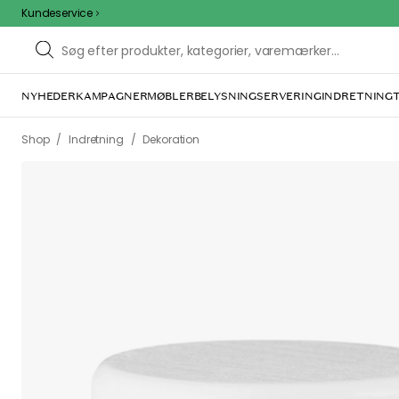
Kundeservice
NYHEDER
KAMPAGNER
MØBLER
BELYSNING
SERVERING
INDRETNING
/
/
Shop
Indretning
Dekoration