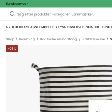
Kundeservice
NYHEDER
KAMPAGNER
MØBLER
BELYSNING
SERVERING
INDRETNING
Vi f
Dette kan være for
ovenfor ka