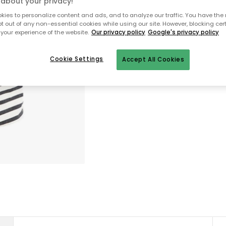
about your privacy!
ies to personalize content and ads, and to analyze our traffic. You have the 
Til startsiden
pt out of any non-essential cookies while using our site. However, blocking cer
your experience of the website.
Our privacy policy
Google's privacy policy
Cookie Settings
Accept All Cookies