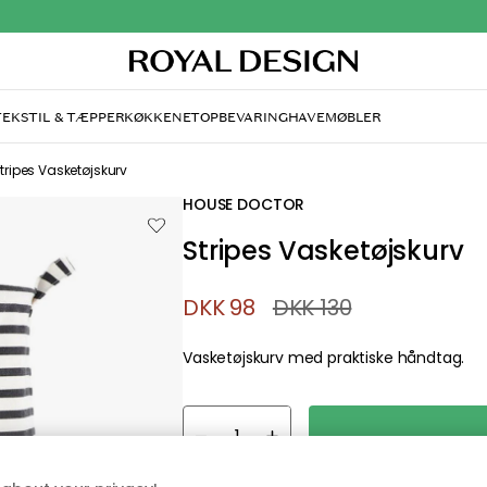
TEKSTIL & TÆPPER
KØKKENET
OPBEVARING
HAVEMØBLER
andt desværre ikke sid
søger
di, at siden ikke længere findes eller at den er flyttet. Vi
n du prøve en ny søgning eller besøge en vores populære 