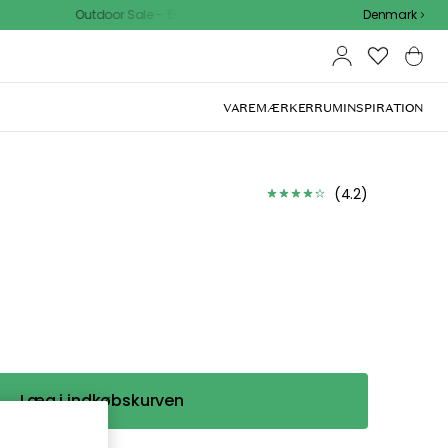
Outdoor Sale - 15% EXTRA rabat med kode
Denmark
VAREMÆRKER
RUM
INSPIRATION
en du
 beklager. I menuen
afdelinger.