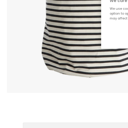
We care 
We use cook
option to o
may affect 
;