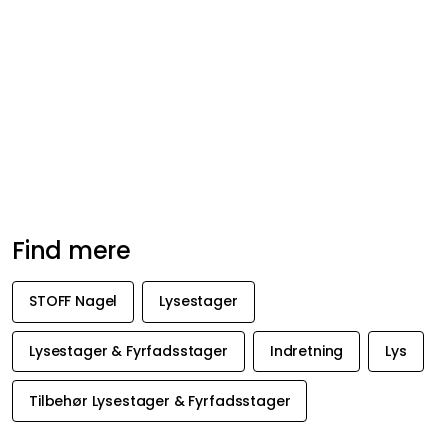
Find mere
STOFF Nagel
Lysestager
Lysestager & Fyrfadsstager
Indretning
Lys
Tilbehør Lysestager & Fyrfadsstager
FÅ INSPIRATION &