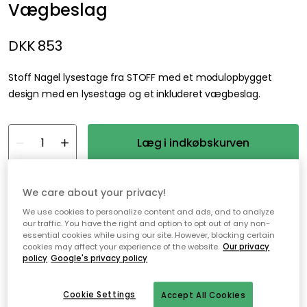
Vægbeslag
DKK 853
Stoff Nagel lysestage fra STOFF med et modulopbygget
design med en lysestage og et inkluderet vægbeslag.
Læg i indkøbskurven
Gratis levering
På lager
We care about your privacy!
We use cookies to personalize content and ads, and to analyze
Gratis forsendelse over 499,-*
our traffic. You have the right and option to opt out of any non-
essential cookies while using our site. However, blocking certain
Hurtige og fleksible leverancer
cookies may affect your experience of the website.
Our privacy
policy
Google's privacy policy
Nem checkout med MobilePay
Cookie Settings
Accept All Cookies