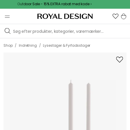
Outdoor Sale - 15% EXTRA rabat med kode
/
/
Shop
Indretning
Lysestager & Fyrfadsstager