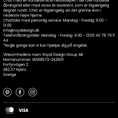
Chat med en kundeservicemedarbejder i den bemandede
åbningstid eller med vores AI-assistent, som er tilgængelig
døgnet rundt. Chat er tilgængelig via det grønne ikon i
nederste højre hjørne.
Chattider med personlig service:
Mandag - Fredag: 9.00 -
13.00
info@royaldesign.dk
Telefonåbningstider: Mandag - Fredag: 9.00 - 13.00
45 78 79 11
44
*Nogle gange kan vi kun hjælpe dig på engelsk.
Virksomhedens navn: Royal Design Group AB
Momsnummer: SE556573-242601
Porfyrvägen 2
382 37 Nybro
Sverige