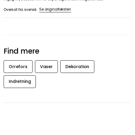
Se originalteksten
Oversat fra svensk.
Find mere
Orrefors
Vaser
Dekoration
Indretning