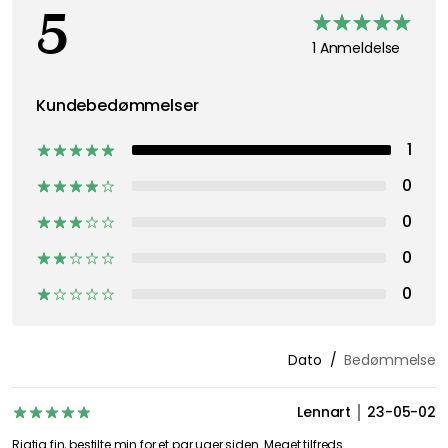
5
1 Anmeldelse
Kundebedømmelser
1
0
0
0
0
Dato
Bedømmelse
Lennart
23-05-02
Rigtig fin, bestilte min for et par uger siden. Meget tilfreds