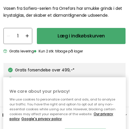
Vasen fra Sofiero-serien fra Orrefors har smukke grinds i det
krystalglas, der skaber et diamantlignende udseende.
Læg i indkøbskurven
Gratis levering
Kun 2 stk. tilbage på lager
Gratis forsendelse over 499,-*
Hurtige og fleksible leverancer
Nem checkout med MobilePay
We care about your privacy!
We use cookies to personalize content and ads, and to analyze
our traffic. You have the right and option to opt out of any non-
essential cookies while using our site. However, blocking certain
Beskrivelse
cookies may affect your experience of the website.
Our privacy
policy
Google's privacy policy