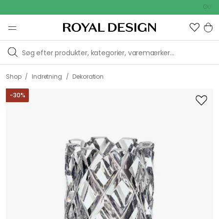
Outdoor Sa
/
/
Shop
Indretning
Dekoration
-
30
%