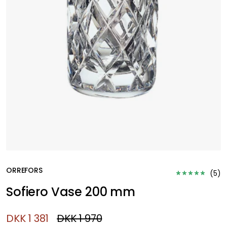
ORREFORS
(
5
)
Sofiero Vase 200 mm
DKK 1 381
DKK 1 970