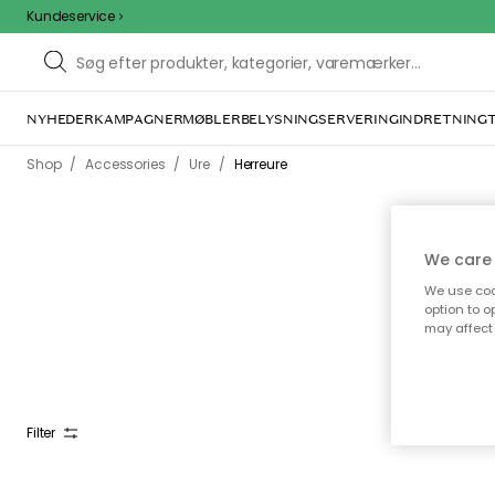
Kundeservice
NYHEDER
KAMPAGNER
MØBLER
BELYSNING
SERVERING
INDRETNING
/
/
/
Shop
Accessories
Ure
Herreure
We care 
We use cook
option to o
Med 
may affect 
Filter