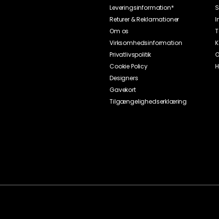
Leveringsinformation*
S
Returer & Reklamationer
I
Om os
T
Virksomhedsinformation
K
Privatlivspolitik
O
Cookie Policy
H
Designers
Gavekort
Tilgængelighedserklæring