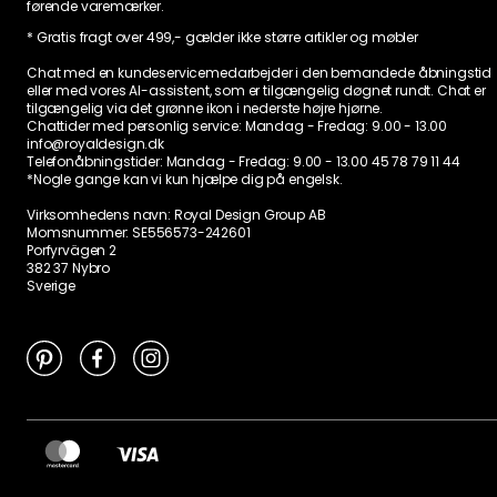
førende varemærker.
* Gratis fragt over 499,- gælder ikke større artikler og møbler
Chat med en kundeservicemedarbejder i den bemandede åbningstid
eller med vores AI-assistent, som er tilgængelig døgnet rundt. Chat er
tilgængelig via det grønne ikon i nederste højre hjørne.
Chattider med personlig service:
Mandag - Fredag: 9.00 - 13.00
info@royaldesign.dk
Telefonåbningstider: Mandag - Fredag: 9.00 - 13.00
45 78 79 11 44
*Nogle gange kan vi kun hjælpe dig på engelsk.
Virksomhedens navn: Royal Design Group AB
Momsnummer: SE556573-242601
Porfyrvägen 2
382 37 Nybro
Sverige