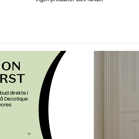
ION
ØRST
bud direkte i
 på Decotique
vores