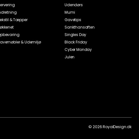
ervering
Udendørs
ndretning
Mumi
ekstil & Tæpper
Gavetips
økkenet
Sankthansaften
pbevaring
Singles Day
avemøbler & Udemiljø
Black Friday
Cyber Monday
Julen
©
2026
RoyalDesign.dk