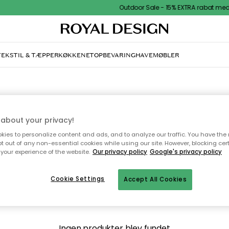
Outdoor Sale - 15% EXTRA rabat med kod
TEKSTIL & TÆPPER
KØKKENET
OPBEVARING
HAVEMØBLER
HERREURE
about your privacy!
ies to personalize content and ads, and to analyze our traffic. You have the 
pt out of any non-essential cookies while using our site. However, blocking cer
brands kendt for deres flotte design og høje kvalitet, kan hos os vælge og 
your experience of the website.
Our privacy policy
Google's privacy policy
imellem et bredt sortiment af herreure. Vi har noget til alle stilarter.
Cookie Settings
Accept All Cookies
Ingen produkter blev fundet