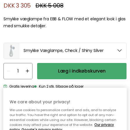
DKK 3 305
DKK 5 008
Smykke væglampe fra EBB & FLOW med et elegant look i glas
med smukke detaljer.
Smykke Væglampe, Check / Shiny Silver
Læg i indkøbskurven
Gratis levering
Kun 2 stk. tilbage på lager
Genomtänkta tillval
We care about your privacy!
We use cookies to personalize content and ads, and to analyze
EDGEFORM
our traffic. You have the right and option to opt out of any non-
Edgeform Classic Lyskilde E14 3,3W 360lm 2700K Dæmpbar, Hvid
essential cookies while using our site. However, blocking certain
cookies may affect your experience of the website.
Our privacy
DKK 85
policy
Google's privacy policy