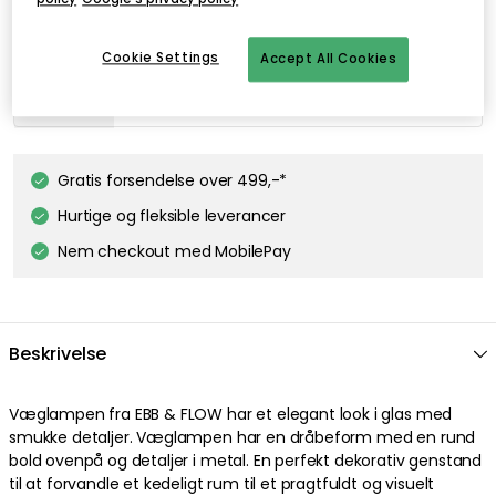
TALA
Cookie Settings
Accept All Cookies
Porcelain I E14 3W LED 2700K 180lm, Mat porcelæn
DKK 124
Gratis forsendelse over 499,-*
Hurtige og fleksible leverancer
Nem checkout med MobilePay
Beskrivelse
Væglampen fra EBB & FLOW har et elegant look i glas med
smukke detaljer. Væglampen har en dråbeform med en rund
bold ovenpå og detaljer i metal. En perfekt dekorativ genstand
til at forvandle et kedeligt rum til et pragtfuldt og visuelt