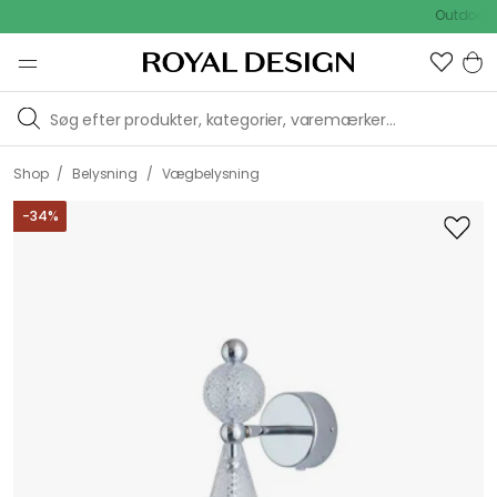
[object
Outdoor Sale
Object]
/
/
Shop
Belysning
Vægbelysning
-
34
%