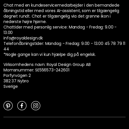
Chat med en kundeservicemedarbejder i den bemandede
åbningstid eller med vores AI-assistent, som er tilgængelig
døgnet rundt. Chat er tilgængelig via det grønne ikon i
nederste højre hjørne.
Chattider med personlig service:
Mandag - Fredag: 9.00 -
13.00
info@royaldesign.dk
Telefonåbningstider: Mandag - Fredag: 9.00 - 13.00
45 78 79 11
44
*Nogle gange kan vi kun hjælpe dig på engelsk.
Virksomhedens navn: Royal Design Group AB
Momsnummer: SE556573-242601
Porfyrvägen 2
382 37 Nybro
Sverige