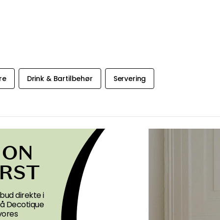
re
Drink & Bartilbehør
Servering
ION
ØRST
bud direkte i
 på Decotique
vores