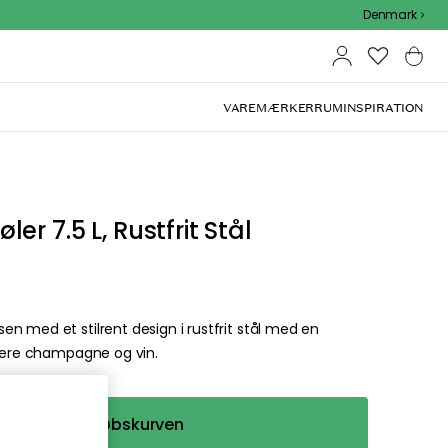
Denmark
VAREMÆRKER
RUM
INSPIRATION
r 7.5 L, Rustfrit Stål
n med et stilrent design i rustfrit stål med en
rvere champagne og vin.
Læg i indkøbskurven