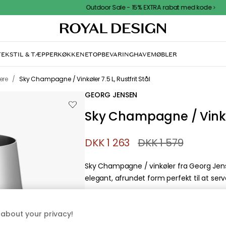
Outdoor Sale - 15% EXTRA rabat med kode
TEKSTIL & TÆPPER
KØKKENET
OPBEVARING
HAVEMØBLER
/
ere
Sky Champagne / Vinkøler 7.5 L, Rustfrit Stål
GEORG JENSEN
Sky Champagne / Vinkøle
DKK 1 263
DKK 1 579
Sky Champagne / vinkøler fra Georg Jense
elegant, afrundet form perfekt til at se
about your privacy!