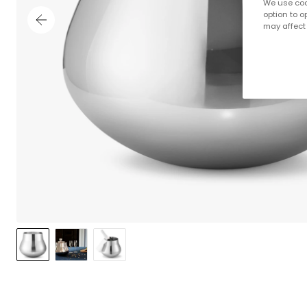
We use cook
option to o
may affect 