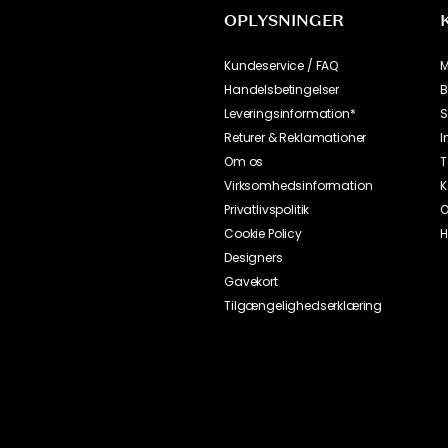
OPLYSNINGER
Kundeservice / FAQ
M
Handelsbetingelser
B
Leveringsinformation*
S
Returer & Reklamationer
I
Om os
T
Virksomhedsinformation
K
Privatlivspolitik
O
Cookie Policy
H
Designers
Gavekort
Tilgængelighedserklæring