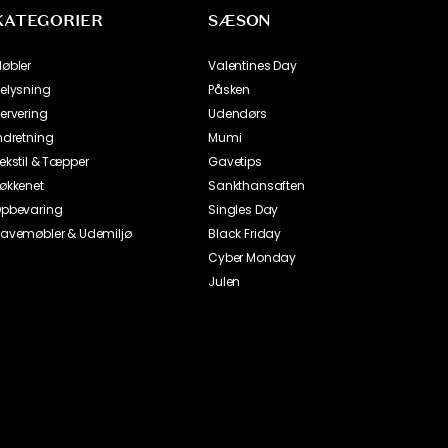
KATEGORIER
SÆSON
øbler
Valentines Day
elysning
Påsken
ervering
Udendørs
ndretning
Mumi
ekstil & Tæpper
Gavetips
økkenet
Sankthansaften
pbevaring
Singles Day
avemøbler & Udemiljø
Black Friday
Cyber Monday
Julen