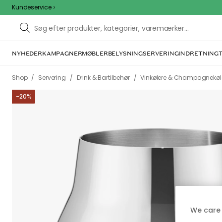
Kundeservice
NYHEDER
KAMPAGNER
MØBLER
BELYSNING
SERVERING
INDRETNING
/
/
/
Shop
Servering
Drink & Bartilbehør
Vinkølere & Champagnekøl
-
20
%
We care 