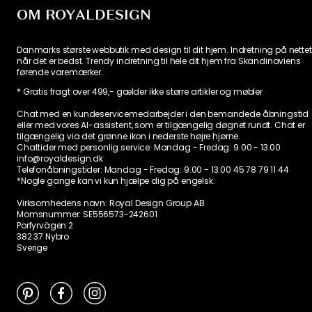
OM ROYALDESIGN
Danmarks største webbutik med design til dit hjem. Indretning på nettet
når det er bedst. Trendy indretning til hele dit hjem fra Skandinaviens
førende varemærker.
* Gratis fragt over 499,- gælder ikke større artikler og møbler
Chat med en kundeservicemedarbejder i den bemandede åbningstid
eller med vores AI-assistent, som er tilgængelig døgnet rundt. Chat er
tilgængelig via det grønne ikon i nederste højre hjørne.
Chattider med personlig service:
Mandag - Fredag: 9.00 - 13.00
info@royaldesign.dk
Telefonåbningstider: Mandag - Fredag: 9.00 - 13.00
45 78 79 11 44
*Nogle gange kan vi kun hjælpe dig på engelsk.
Virksomhedens navn: Royal Design Group AB
Momsnummer: SE556573-242601
Porfyrvägen 2
382 37 Nybro
Sverige