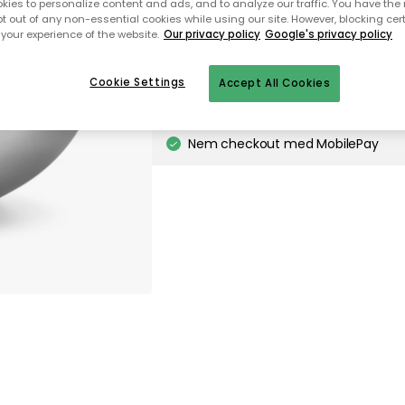
ies to personalize content and ads, and to analyze our traffic. You have the 
pt out of any non-essential cookies while using our site. However, blocking cer
Gratis levering
Kun 3 stk. tilbage på lager
your experience of the website.
Our privacy policy
Google's privacy policy
Cookie Settings
Accept All Cookies
Gratis forsendelse over 499,-*
Hurtige og fleksible leverancer
Nem checkout med MobilePay